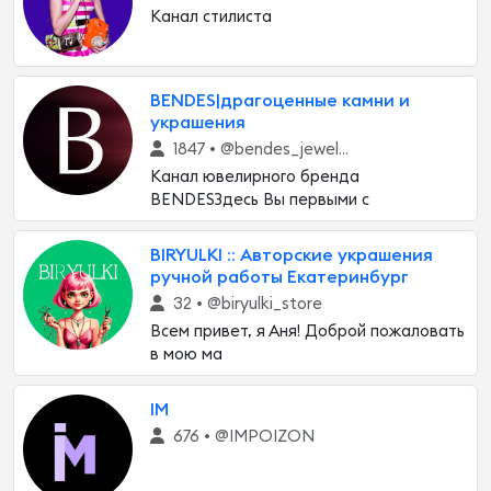
Канал стилиста
BENDES|драгоценные камни и
украшения
1847 •
@bendes_jewelry
Канал ювелирного бренда
BENDESЗдесь Вы первыми с
BIRYULKI :: Авторские украшения
ручной работы Екатеринбург
32 •
@biryulki_store
Всем привет, я Аня! Доброй пожаловать
в мою ма
IM
676 •
@IMPOIZON