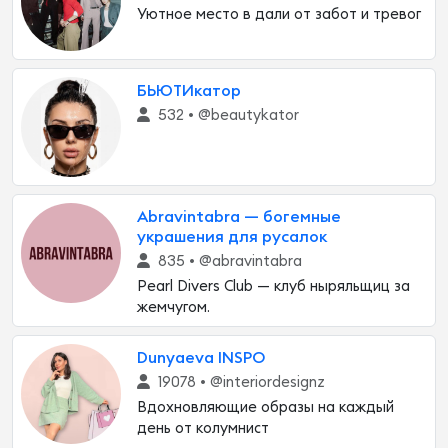
Уютное место в дали от забот и тревог
БЬЮТИкатор
532 •
@beautykator
Abravintabra — богемные
украшения для русалок
835 •
@abravintabra
Pearl Divers Club — клуб ныряльщиц за
жемчугом.
Dunyaeva INSPO
19078 •
@interiordesignz
Вдохновляющие образы на каждый
день от колумнист