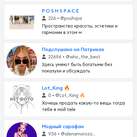
P O S H S P A C E
226 •
@poshspa
Пространство красоты, эстетики и
гармонии в этом м
Подслушано на Патриках
22696 •
@who_the_best
Здесь умеют быть богатыми без
показухи и обсуждать
Lot_King 🔥
0 •
@Lot_King 🔥
Хочешь продать какую-то вещь тогда
тебе в мой tele
Модный сарафан
936 •
@alenamorozowa