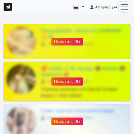
Авторизация
Плод АДАМА - БАЗА СО СЛИВАМИ
🚫 18+
Показать 18+
7195 •
@+IALkaO9yFm1mZjYx
💋 сливы тг 18+ шкоды 🔞 вписки 🔞
премиум 💋
1391 •
@+5beGCgHflQJmMDUx
Показать 18+
Новинки премиум контента! Сочные
видео с тем самым
Слив горячих альтушек и шкур
406 •
@+RLqDOT6NStUxN2Zh
Показать 18+