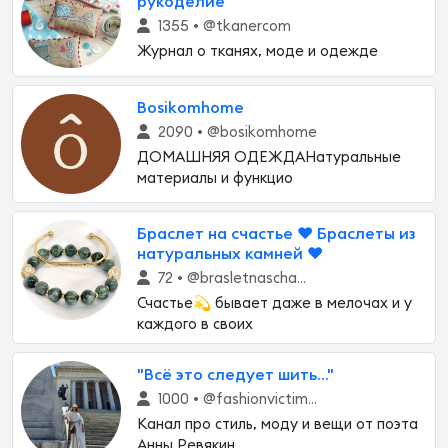
рукоделие
1355 •
@tkanercom
Журнал о тканях, моде и одежде
Bosikomhome
2090 •
@bosikomhome
ДОМАШНЯЯ ОДЕЖДАНатуральные
материалы и функцио
Браслет на счастье ❤️ Браслеты из
натуральных камней ❤️
72 •
@brasletnaschastje
Счастье💫 бывает даже в мелочах и у
каждого в своих
"Всё это следует шить..."
1000 •
@fashionvictimAnya
Канал про стиль, моду и вещи от поэта
Анны Ревякин