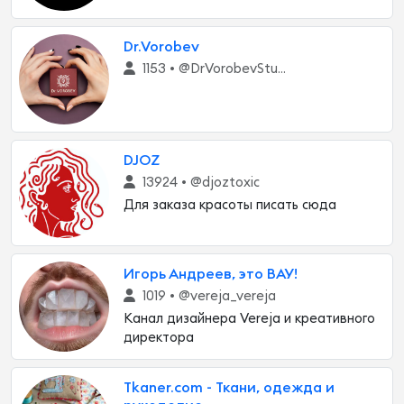
Dr.Vorobev
1153 •
@DrVorobevStudio
DJOZ
13924 •
@djoztoxic
Для заказа красоты писать сюда
Игорь Андреев, это ВАУ!
1019 •
@vereja_vereja
Канал дизайнера Vereja и креативного
директора
Tkaner.com - Ткани, одежда и