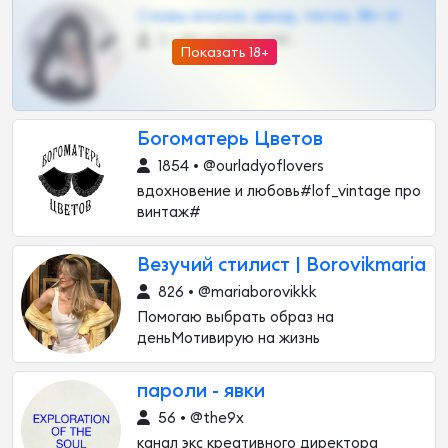
Сливы вписок, шкод, теток, 18+ тг
0 •
@DARK15FLOWSBOT
Показать 18+
Богоматерь Цветов
1854 • @ourladyoflovers
вдохновение и любовь#lof_vintage про
винтаж#
Везучий стилист | Borovikmaria
826 • @mariaborovikkk
Помогаю выбрать образ на
деньМотивирую на жизнь
пароли - явки
56 • @the9x
канал экс креативного директора