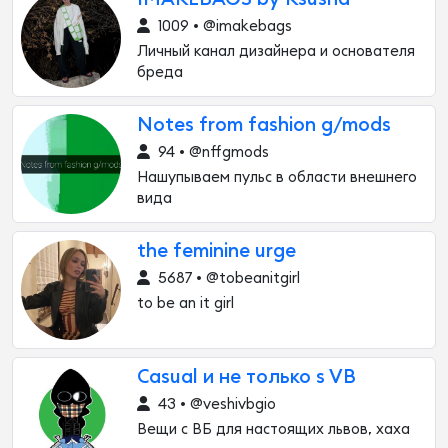
1009 • @imakebags
Личный канал дизайнера и основателя
бреда
Notes from fashion g/mods
94 • @nffgmods
Нашупываем пульс в области внешнего
вида
the feminine urge
5687 • @tobeanitgirl
to be an it girl
Casual и не только s VB
43 • @veshivbgio
Вещи с ВБ для настоящих львов, хаха