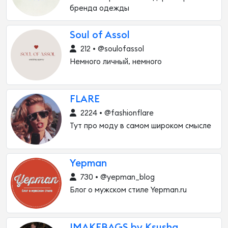
бренда одежды
Soul of Assol
212 • @soulofassol
Немного личный, немного
FLARE
2224 • @fashionflare
Тут про моду в самом широком смысле
Yepman
730 • @yepman_blog
Блог о мужском стиле Yepman.ru
IMAKEBAGS by Ksusha