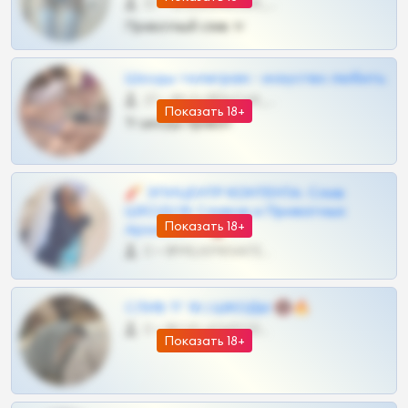
57 •
@SZu3ll3sCatt_bot
Приватный слив тг
Шкоды телеграм - искуство любить
27 •
@SZu3ll3sCatt_bot
Показать 18+
Тг шкоды приват
🧨 ЭПИЦЕНТР КОНТЕНТА: Слив
ШКОДОВ Сливов и Приватных
Показать 18+
Архивов ТГ 🔞💎
0 •
@MILKPRIVATES39BOT
СЛИВ ТГ 18 | ШКОДЫ 🔞🔥
0 •
@OPLATAPODPSK1BOT
Показать 18+