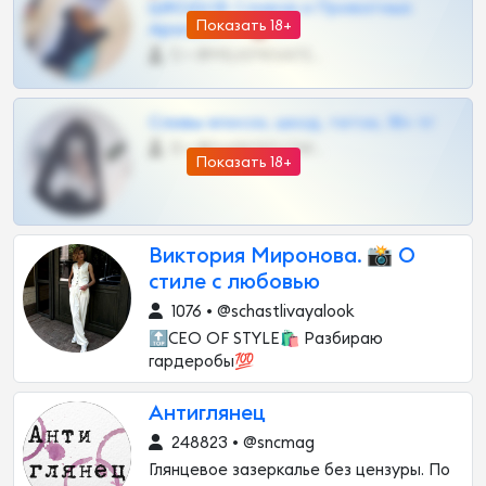
ШКОДОВ Сливов и Приватных
Показать 18+
Архивов ТГ 🔞💎
0 •
@MILKPRIVATES39BOT
Сливы вписок, шкод, теток, 18+ тг
0 •
@DARK15FLOWSBOT
Показать 18+
Виктория Миронова. 📸 О
стиле с любовью
1076 • @schastlivayalook
🔝CEO OF STYLE🛍 Разбираю
гардеробы💯
Антиглянец
248823 • @sncmag
Глянцевое зазеркалье без цензуры. По