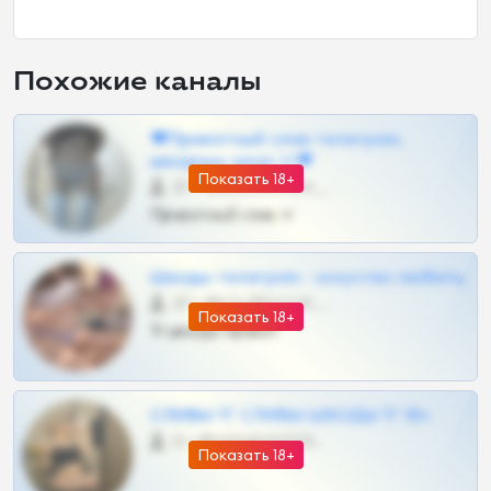
Похожие каналы
❤Приватный слив телеграм,
шкодных шкур тг❤
Показать 18+
57 •
@SZu3ll3sCatt_bot
Приватный слив тг
Шкоды телеграм - искуство любить
27 •
@SZu3ll3sCatt_bot
Показать 18+
Тг шкоды приват
СЛИВЫ ТГ СЛИВЫ ШКОДЫ ТГ 18+
0 •
@VIPARHIVS55BOT
Показать 18+