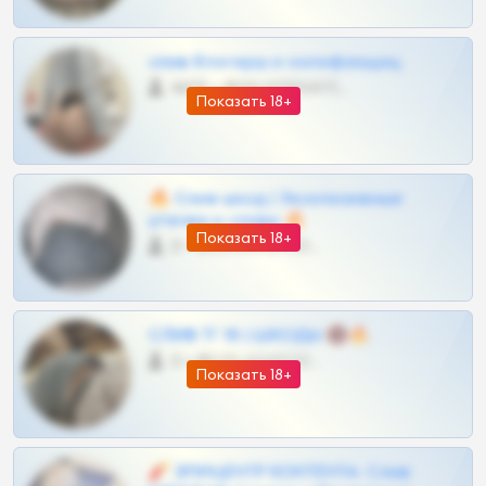
слив блогерш и онлифанщиц
4675 •
@MILKPRIVATES39BOT
Показать 18+
🔥 Слив шкод | Эксклюзивные
утечки и сливы 🔥
Показать 18+
0 •
@OPLATAPODPSK1BOT
СЛИВ ТГ 18 | ШКОДЫ 🔞🔥
0 •
@OPLATAPODPSK1BOT
Показать 18+
🧨 ЭПИЦЕНТР КОНТЕНТА: Слив