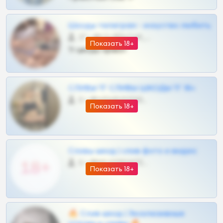
Шкоды телеграм - искуство любить
27 •
@SZu3ll3sCatt_bot
Показать 18+
Тг шкоды приват
СЛИВЫ ТГ СЛИВЫ ШКОДЫ ТГ 18+
0 •
@VIPARHIVS55BOT
Показать 18+
Сливы шкод | слив фото и видео
0 •
@MILKPRIVATES39BOT
Показать 18+
🔥 Слив шкод | Эксклюзивные