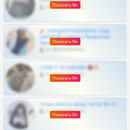
утечки и сливы 🔥
Показать 18+
0 •
@OPLATAPODPSK1BOT
🧨 ЭПИЦЕНТР КОНТЕНТА: Слив
ШКОДОВ Сливов и Приватных
Показать 18+
Архивов ТГ 🔞💎
0 •
@MILKPRIVATES39BOT
СЛИВ ТГ 18 | ШКОДЫ 🔞🔥
0 •
@OPLATAPODPSK1BOT
Показать 18+
Сливы вписок, шкод, теток, 18+ тг
0 •
@DARK15FLOWSBOT
Показать 18+