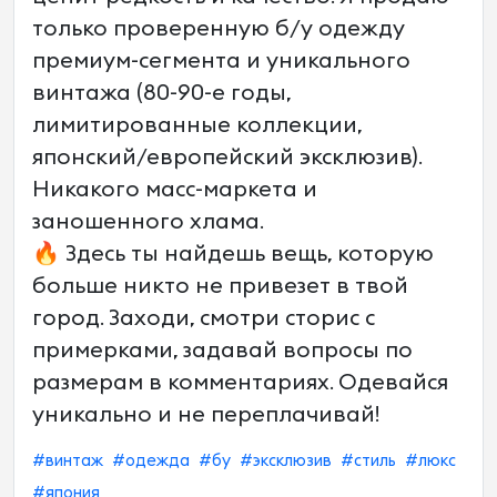
только проверенную б/у одежду
премиум-сегмента и уникального
винтажа (80-90-е годы,
лимитированные коллекции,
японский/европейский эксклюзив).
Никакого масс-маркета и
заношенного хлама.
🔥 Здесь ты найдешь вещь, которую
больше никто не привезет в твой
город. Заходи, смотри сторис с
примерками, задавай вопросы по
размерам в комментариях. Одевайся
уникально и не переплачивай!
#винтаж
#одежда
#бу
#эксклюзив
#стиль
#люкс
#япония