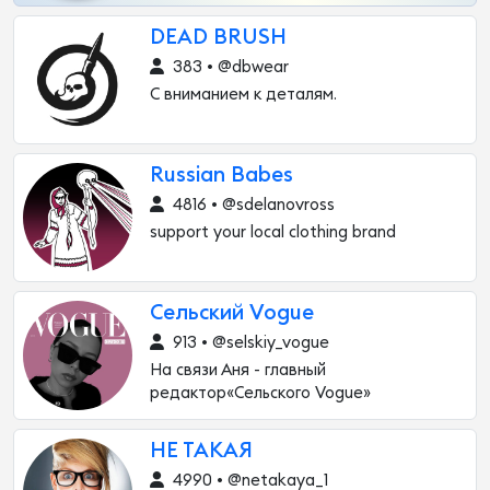
DEAD BRUSH
383 • @dbwear
С вниманием к деталям.
Russian Babes
4816 • @sdelanovross
support your local clothing brand
Сельский Vogue
913 • @selskiy_vogue
На связи Аня - главный
редактор«Сельского Vogue»
НЕ ТАКАЯ
4990 • @netakaya_1