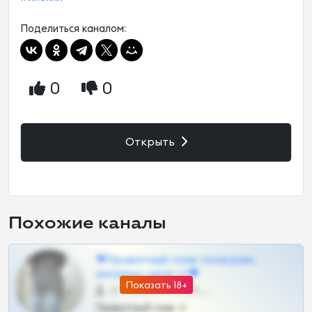
Поделиться каналом:
0
0
Открыть
Похожие каналы
❤Приватный слив телеграм,
шкодных шкур тг❤
Показать 18+
57 •
@SZu3ll3sCatt_bot
Приватный слив тг