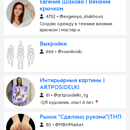
Евгения Шахова | Вязание
крючком
4752 • @evgeniya_shakhova
Создаю одежду в технике вязания
крючком | мастер-к
Выкройки
666 • @vsevikroiki
Интерьерные картины |
ARTPOSIDELKI
61 • @artposidelki_tg
👋🏼Я художник, опыт 6 лет.📍
Рынок "Сделано руками"|ТНП
80 • @MBHMarket