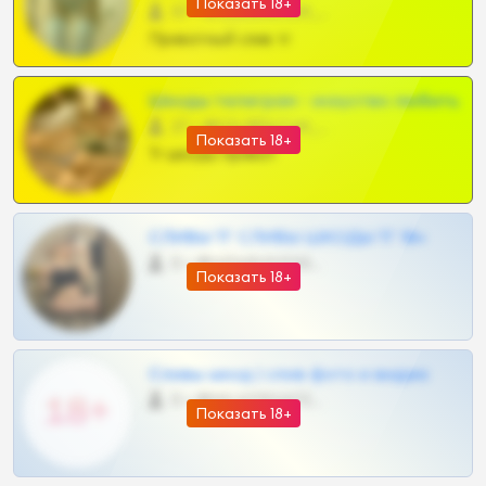
Показать 18+
57 •
@SZu3ll3sCatt_bot
Приватный слив тг
Шкоды телеграм - искуство любить
27 •
@SZu3ll3sCatt_bot
Показать 18+
Тг шкоды приват
СЛИВЫ ТГ СЛИВЫ ШКОДЫ ТГ 18+
0 •
@VIPARHIVS55BOT
Показать 18+
Сливы шкод | слив фото и видео
0 •
@MILKPRIVATES39BOT
Показать 18+