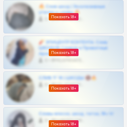
🔥 Слив шкод | Эксклюзивные
утечки и сливы 🔥
Показать 18+
0 •
@OPLATAPODPSK1BOT
🧨 ЭПИЦЕНТР КОНТЕНТА: Слив
ШКОДОВ Сливов и Приватных
Показать 18+
Архивов ТГ 🔞💎
0 •
@MILKPRIVATES39BOT
СЛИВ ТГ 18 | ШКОДЫ 🔞🔥
0 •
@OPLATAPODPSK1BOT
Показать 18+
Сливы вписок, шкод, теток, 18+ тг
0 •
@DARK15FLOWSBOT
Показать 18+