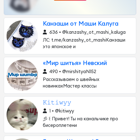
Канзаши от Маши Калуга
636 • @kanzashy_ot_mashi_kaluga
ЛС: t.me/kanzashy_ot_mashiКанзаши
это японское и
«Мир шитья» Невский
490 • @mirshityaN152
Рассказываем о швейных
новинкахМастер классы
𝙺𝚒𝚝𝚒𝚠𝚢𝚢
1 • @kitiwyy
彡 ꒰ Привет! Ты на канальчике про
бисероплетени