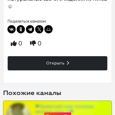
☺️
Поделиться каналом:
0
0
Открыть
Похожие каналы
❤Приватный слив телеграм,
шкодных шкур тг❤