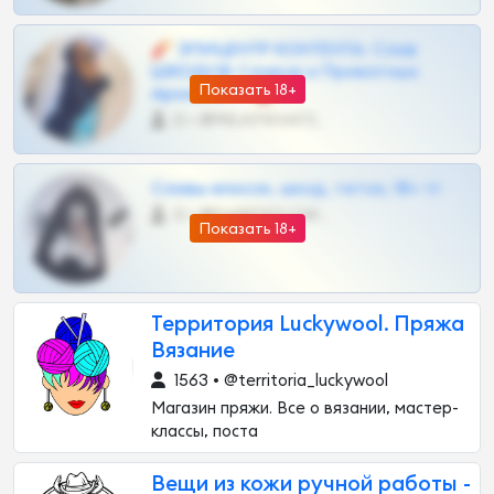
🧨 ЭПИЦЕНТР КОНТЕНТА: Слив
ШКОДОВ Сливов и Приватных
Показать 18+
Архивов ТГ 🔞💎
0 •
@MILKPRIVATES39BOT
Сливы вписок, шкод, теток, 18+ тг
0 •
@DARK15FLOWSBOT
Показать 18+
Территория Luckywool. Пряжа
Вязание
1563 • @territoria_luckywool
Магазин пряжи. Все о вязании, мастер-
классы, поста
Вещи из кожи ручной работы -