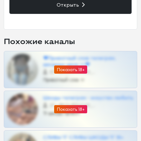
Открыть
Похожие каналы
❤Приватный слив телеграм,
шкодных шкур тг❤
Показать 18+
57 •
@SZu3ll3sCatt_bot
Приватный слив тг
Шкоды телеграм - искуство любить
27 •
@SZu3ll3sCatt_bot
Показать 18+
Тг шкоды приват
СЛИВЫ ТГ СЛИВЫ ШКОДЫ ТГ 18+