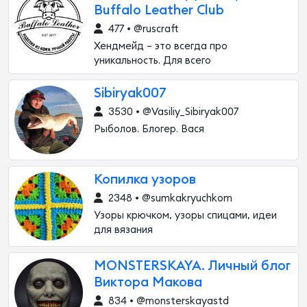
Buffalo Leather Club
477 • @ruscraft
Хендмейд – это всегда про
уникальность. Для всего
Sibiryak007
3530 • @Vasiliy_Sibiryak007
Рыболов. Блогер. Вася
Копилка узоров
2348 • @sumkakryuchkom
Узоры крючком, узоры спицами, идеи
для вязания
MONSTERSKAYA. Личный блог
Виктора Макова
834 • @monsterskayastd