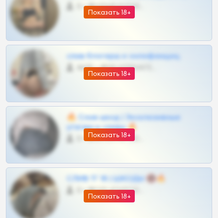
0 •
@VIPARHIVS55BOT
Показать 18+
слив блогерш и онлифанщиц
4675 •
@MILKPRIVATES39BOT
Показать 18+
🔥 Слив шкод | Эксклюзивные
утечки и сливы 🔥
Показать 18+
0 •
@OPLATAPODPSK1BOT
СЛИВ ТГ 18 | ШКОДЫ 🔞🔥
0 •
@OPLATAPODPSK1BOT
Показать 18+