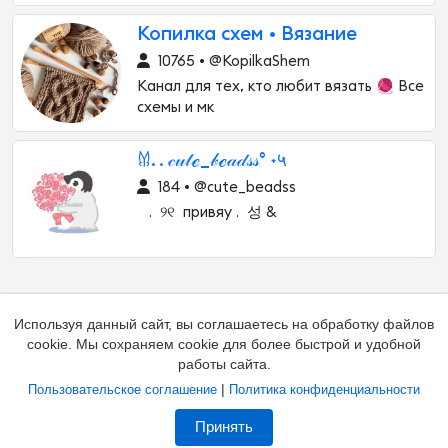
Копилка схем • Вязание
10765 • @KopilkaShem
Канал для тех, кто любит вязать 🧶 Все
схемы и мк
𐀔. . 𝒸𝓊𝓉ℯ_𝒷ℯ𝒶𝒹𝓈𝓈° ˖५
184 • @cute_beadss
. ୨୧ привяу . 성 &
Используя данный сайт, вы соглашаетесь на обработку файлов
cookie. Мы сохраняем cookie для более быстрой и удобной
работы сайта.
|
Пользовательское соглашение
Политика конфиденциальности
Добавить канал
Контакты
Жалоба на канал
Принять