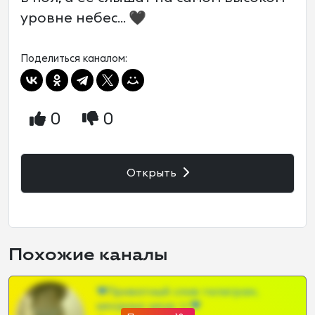
уровне небес... 🖤
Поделиться каналом:
0
0
Открыть
Похожие каналы
❤Приватный слив телеграм,
шкодных шкур тг❤