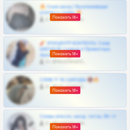
🔥 Слив шкод | Эксклюзивные
утечки и сливы 🔥
Показать 18+
0 •
@OPLATAPODPSK1BOT
🧨 ЭПИЦЕНТР КОНТЕНТА: Слив
ШКОДОВ Сливов и Приватных
Показать 18+
Архивов ТГ 🔞💎
0 •
@MILKPRIVATES39BOT
СЛИВ ТГ 18 | ШКОДЫ 🔞🔥
0 •
@OPLATAPODPSK1BOT
Показать 18+
Сливы вписок, шкод, теток, 18+ тг
0 •
@DARK15FLOWSBOT
Показать 18+