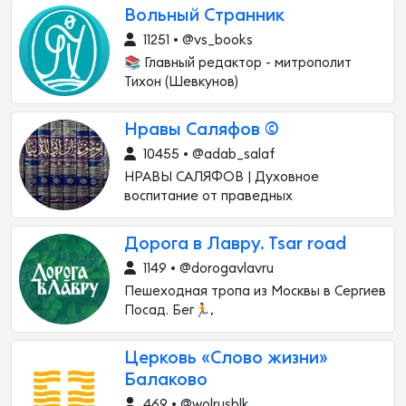
Вольный Странник
11251 • @vs_books
📚 Главный редактор - митрополит
Тихон (Шевкунов)
Нравы Саляфов ©
10455 • @adab_salaf
НРАВЫ САЛЯФОВ | Духовное
воспитание от праведных
Дорога в Лавру. Tsar road
1149 • @dorogavlavru
Пешеходная тропа из Москвы в Сергиев
Посад. Бег🏃,
Церковь «Слово жизни»
Балаково
469 • @wolrusblk