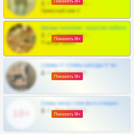
Показать 18+
57 •
@SZu3ll3sCatt_bot
Приватный слив тг
Шкоды телеграм - искуство любить
27 •
@SZu3ll3sCatt_bot
Показать 18+
Тг шкоды приват
СЛИВЫ ТГ СЛИВЫ ШКОДЫ ТГ 18+
0 •
@VIPARHIVS55BOT
Показать 18+
Сливы шкод | слив фото и видео
0 •
@MILKPRIVATES39BOT
Показать 18+