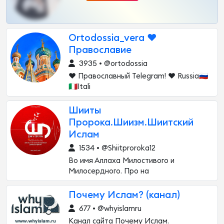
Ortodossia_vera ❤️
Православие
3935 • @ortodossia
❤️ Православный Telegram! ❤️ Russia🇷🇺
🇮🇹Itali
Шииты
Пророка.Шиизм.Шиитский
Ислам
1534 • @Shiitproroka12
Во имя Аллаха Милостивого и
Милосердного. Про на
Почему Ислам? (канал)
677 • @whyislamru
Канал сайта Почему Ислам.