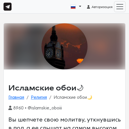
Авторизация
Исламские обои🌙
Главная
Религия
Исламские обои🌙
8960 • @islamskie_oboiii
Вы шепчете свою молитву, уткнувшись
в пол, а ее слышат на самом высоком