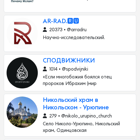
AR-RAD.🆁🆄
20373 • @arradru
Научно-исследовательский.
СПОДВИЖНИКИ
1014 • @spodvijniki
«Если многобожия боялся отец
пророков Ибрахим (мир
Никольский храм в
Никольском - Урюпине
279 • @nikolo_urupino_church
Село Николо-Урюпино, Никольский
храм, Одинцовская