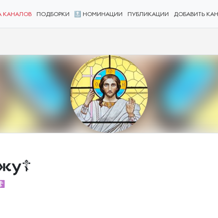
А КАНАЛОВ
ПОДБОРКИ
🔝 НОМИНАЦИИ
ПУБЛИКАЦИИ
ДОБАВИТЬ КА
жу☦️
☦️