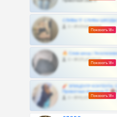
Приватный слив тг
СЛИВЫ ТГ СЛИВЫ ШКОДЫ Т
0 •
@VIPARHIVS55BOT
Показать 18+
🔥 Слив шкод | Эксклюзив
0 •
@OPLATAPODPSK1BOT
Показать 18+
🧨 ЭПИЦЕНТР КОНТЕНТА: 
Приватных Архивов ТГ 🔞
Показать 18+
0 •
@MILKPRIVATES39BOT