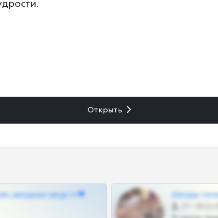
дрости.
Открыть
ам, шкодных шкур тг❤
Шкоды теле
27 •