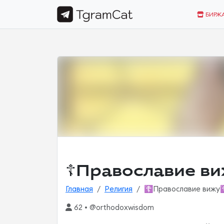
БИРЖ
☦️Православие ви
Главная
Религия
☦️Православие вижу
62 • @orthodoxwisdom