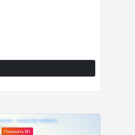
грам - искуство любить
@SZu3ll3sCatt_bot
Показать 18+