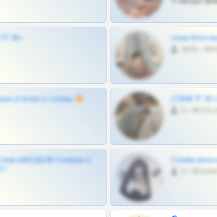
Тг шкоды при
Г 18+
слив блоге
4675 •
ные утечки и сливы 🔥
СЛИВ ТГ 18
0 •
Слив ШКОДОВ Сливов и
Сливы вписо
💎
0 •