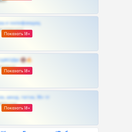
ват
рш и онлифанщиц
@MILKPRIVATES39BOT
Показать 18+
 | ШКОДЫ 🔞🔥
@OPLATAPODPSK1BOT
Показать 18+
к, шкод, теток, 18+ тг
@DARK15FLOWSBOT
Показать 18+