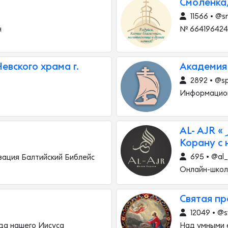
Смоленка
11566 • @
н
№ 6641964241
вского храма г.
Академия
2892 • @s
Информацион
AL- AJR « الأجر » онлайн школа по обучению
Корану с 
695 • @al_
зация Балтийский Библейс
Онлайн-школ
Святая пр
12049 • @s
ода нашего Иисуса
Над умными 