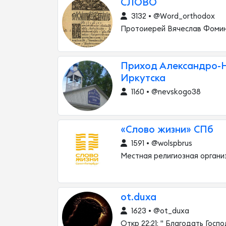
СЛОВО
3132 • @Word_orthodox
Протоиерей Вячеслав Фоми
Приход Александро-Не
Иркутска
1160 • @nevskogo38
«Слово жизни» СПб
1591 • @wolspbrus
Местная религиозная органи
ot.duxa
1623 • @ot_duxa
Откр 22:21: " Благодать Госп