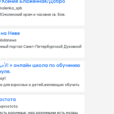
/Ксения Блаженная/Добро
smolenka_spb
Смоленский храм и часовня св. блж.
 на Неве
pbdanews
ный портал Санкт-Петербургской Духовной
нуля.
ajr1
а для взрослых и детей,желающих обучить
остота
vprostota
есть разумные, над разумными есть мудры