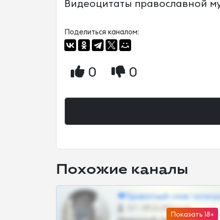
Видеоцитаты православной му
Поделиться каналом:
0
0
Похожие каналы
❤Приватный слив телегр
57 •
@SZu3ll3sCatt_bot
Показать 18+