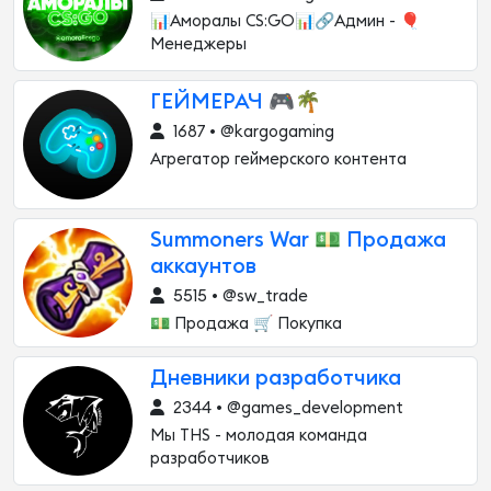
📊Aморалы CS:GO📊🔗Админ - 🎈
Менеджеры
ГЕЙМЕРАЧ 🎮🌴
1687 • @kargogaming
Агрегатор геймерского контента
Summoners War 💵 Продажа
аккаунтов
5515 • @sw_trade
💵 Продажа 🛒 Покупка
Дневники разработчика
2344 • @games_development
Мы THS - молодая команда
разработчиков