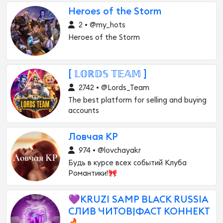
Heroes of the Storm
2 • @my_hots
Heroes of the Storm
[ 𝕃𝕆ℝ𝔻𝕊 𝕋𝔼𝔸𝕄 ]
2742 • @Lords_Team
The best platform for selling and buying
accounts
Ловчая КР
974 • @lovchayakr
Будь в курсе всех событий Клуба
Романтики!🎀
💜KRUZI SAMP BLACK RUSSIA
СЛИВ ЧИТОВ|ФАСТ КОННЕКТ