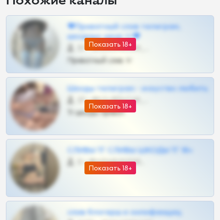
Похожие каналы
❤Приватный слив телеграм,
шкодных шкур тг❤
Показать 18+
57 •
@SZu3ll3sCatt_bot
Приватный слив тг
Шкоды телеграм - искуство любить
27 •
@SZu3ll3sCatt_bot
Показать 18+
Тг шкоды приват
СЛИВЫ ТГ СЛИВЫ ШКОДЫ ТГ 18+
0 •
@VIPARHIVS55BOT
Показать 18+
слив блогерш и онлифанщиц