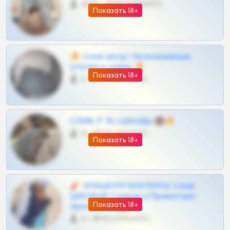
4675 •
@MILKPRIVATES39BOT
Показать 18+
🔥 Слив шкод | Эксклюзивные
утечки и сливы 🔥
Показать 18+
0 •
@OPLATAPODPSK1BOT
СЛИВ ТГ 18 | ШКОДЫ 🔞🔥
0 •
@OPLATAPODPSK1BOT
Показать 18+
🧨 ЭПИЦЕНТР КОНТЕНТА: Слив
ШКОДОВ Сливов и Приватных
Показать 18+
Архивов ТГ 🔞💎
0 •
@MILKPRIVATES39BOT