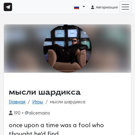
Авторизация
мысли шардикса
Главная
Игры
мысли шардикса
190 • @alicemains
once upon a time was a fool who
thought he'd find