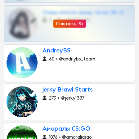
Сливы вписок, шкод, теток, 18+ тг
0 •
@DARK15FLOWSBOT
Показать 18+
AndreyBS
60 • @andriybs_team
jerky Brawl Starts
279 • @jerky1337
Аморалы CS:GO
1076 • @amoralicsgo