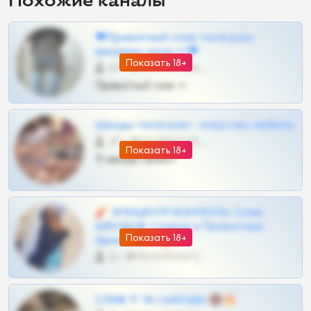
Похожие каналы
❤Приватный слив телеграм,
шкодных шкур тг❤
Показать 18+
57 •
@SZu3ll3sCatt_bot
Приватный слив тг
Шкоды телеграм - искуство любить
27 •
@SZu3ll3sCatt_bot
Показать 18+
Тг шкоды приват
🧨 ЭПИЦЕНТР КОНТЕНТА: Слив
ШКОДОВ Сливов и Приватных
Показать 18+
Архивов ТГ 🔞💎
0 •
@MILKPRIVATES39BOT
СЛИВ ТГ 18 | ШКОДЫ 🔞🔥