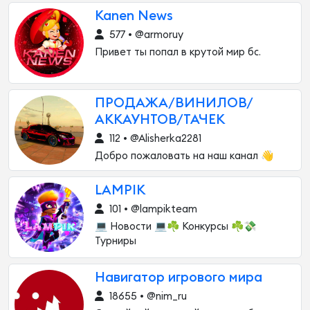
Kanen News
577 • @armoruy
Привет ты попал в крутой мир бс.
ПРОДАЖА/ВИНИЛОВ/
АККАУНТОВ/ТАЧЕК
112 • @Alisherka2281
Добро пожаловать на наш канал 👋
LAMPIK
101 • @lampikteam
💻 Новости 💻☘️ Конкурсы ☘️💸
Турниры
Навигатор игрового мира
18655 • @nim_ru