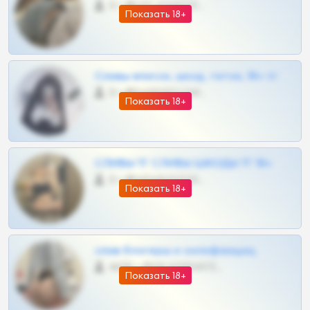
0 •
@OPLATAPODPSK1BOT
Показать 18+
Сливы вписок, шкод, теток, 18+ тг
0 •
@DARK15FLOWSBOT
Показать 18+
СЛИВЫ ТГ СЛИВЫ ШКОДЫ ТГ 18+
0 •
@VIPARHIVS55BOT
Показать 18+
слив блогерш и онлифанщиц
4675 •
@MILKPRIVATES39BOT
Показать 18+