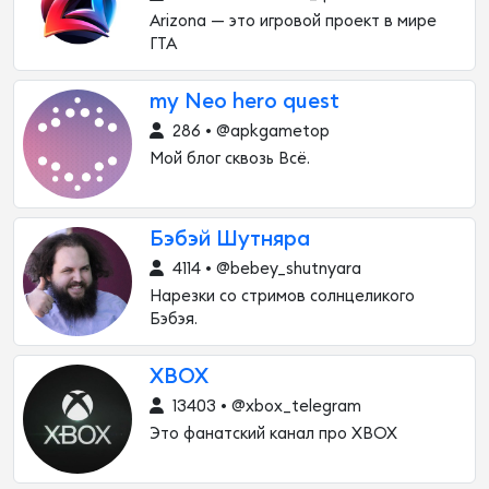
Arizona — это игровой проект в мире
ГТА
my Neo hero quest
286 • @apkgametop
Мой блог сквозь Всё.
Бэбэй Шутняра
4114 • @bebey_shutnyara
Нарезки со стримов солнцеликого
Бэбэя.
XBOX
13403 • @xbox_telegram
Это фанатский канал про XBOX