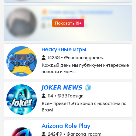
🔥 Слив шкод | Эксклюзивные
утечки и сливы 🔥
Показать 18+
0 •
@OPLATAPODPSK1BOT
нескучные игры
14283 • @nonboringgames
Каждый день мы публикуем интересные
новости и мемы
𝙅𝙊𝙆𝙀𝙍 𝙉𝙀𝙒𝙎 🧊
114 • @BBTdesign
Всем привет! Это канал с новостями по
Brawl
Arizona Role Play
242419 • @arizona_rpcom