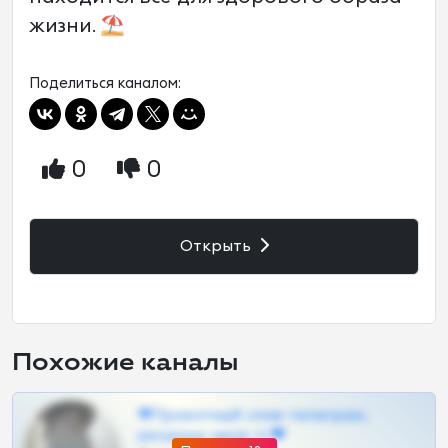
жизни. ⛱
Поделиться каналом:
0
0
Открыть
Похожие каналы
❤Приватный слив телеграм,
шкодных шкур тг❤