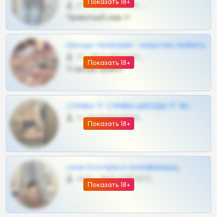
Показать 18+
57 •
@SZu3ll3sCatt_bot
Приватный слив тг
Шкоды телеграм - искуство любить
27 •
@SZu3ll3sCatt_bot
Показать 18+
Тг шкоды приват
СЛИВЫ ТГ СЛИВЫ ШКОДЫ ТГ 18+
0 •
@VIPARHIVS55BOT
Показать 18+
слив блогерш и онлифанщиц
4675 •
@MILKPRIVATES39BOT
Показать 18+