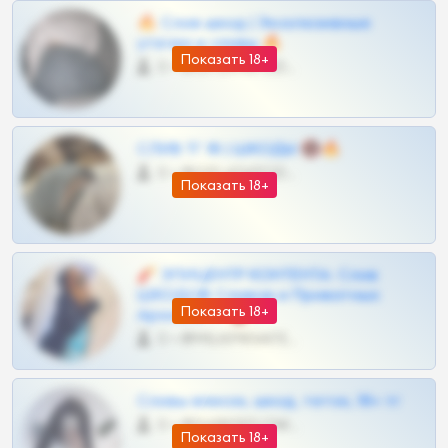
🔥 Слив шкод | Эксклюзивные
утечки и сливы 🔥
Показать 18+
0 •
@OPLATAPODPSK1BOT
СЛИВ ТГ 18 | ШКОДЫ 🔞🔥
0 •
@OPLATAPODPSK1BOT
Показать 18+
🧨 ЭПИЦЕНТР КОНТЕНТА: Слив
ШКОДОВ Сливов и Приватных
Показать 18+
Архивов ТГ 🔞💎
0 •
@MILKPRIVATES39BOT
Сливы вписок, шкод, теток, 18+ тг
0 •
@DARK15FLOWSBOT
Показать 18+