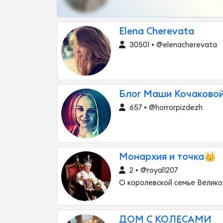
Elena Cherevata
30501 • @elenacherevata
Блог Маши Кочаково
657 • @horrorpizdezh
Монархия и точка👑
2 • @royal1207
О королевской семье Велико
ДОМ С КОЛЕСАМИ