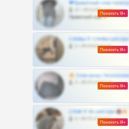
❤Приватный слив телегр
57 •
@SZu3ll3sCatt_bot
Показать 18+
Приватный слив тг
СЛИВЫ ТГ СЛИВЫ ШКОДЫ Т
0 •
@VIPARHIVS55BOT
Показать 18+
🔥 Слив шкод | Эксклюзив
0 •
@OPLATAPODPSK1BOT
Показать 18+
СЛИВ ТГ 18 | ШКОДЫ 🔞🔥
0 •
@OPLATAPODPSK1BOT
Показать 18+