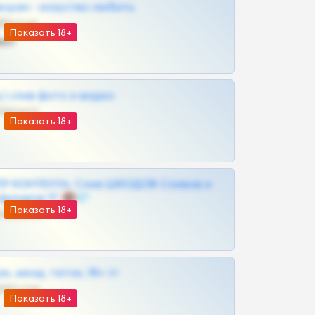
грам - искуство любить
@SZu3ll3sCatt_bot
Показать 18+
ват
| слив фото и видео
@MILKPRIVATES39BOT
Показать 18+
Р КОНТЕНТА: Слив ШКОДОВ Сливов и
Архивов ТГ 🔞💎
Показать 18+
@MILKPRIVATES39BOT
к, шкод, теток, 18+ тг
@DARK15FLOWSBOT
Показать 18+