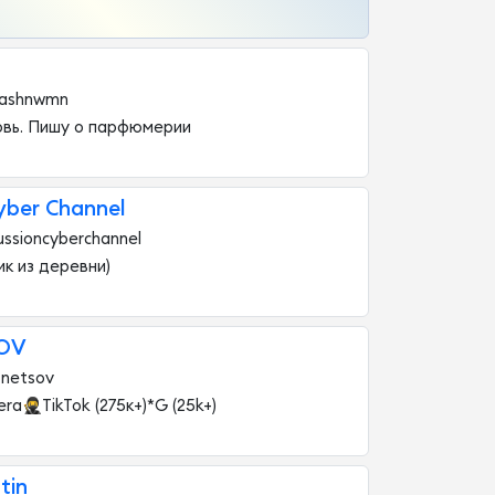
rashnwmn
вь. Пишу о парфюмерии
yber Channel
ussioncyberchannel
ик из деревни)
OV
_netsov
era🥷TikTok (275к+)*G (25k+)
tin