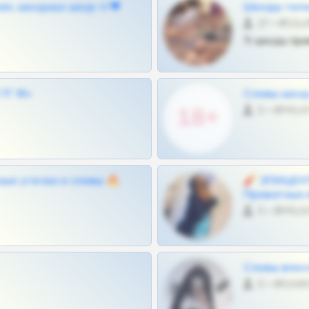
ам, шкодных шкур тг❤
Шкоды теле
27 •
Тг шкоды при
Г 18+
Сливы шкод 
0 •
ные утечки и сливы 🔥
🧨 ЭПИЦЕНТ
Приватных 
0 •
Сливы вписо
0 •