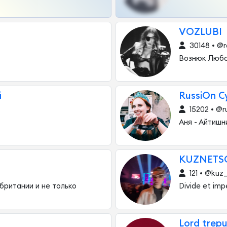
VOZLUBI
30148 • @
Вознюк Любо
й
RussiOn C
15202 • @r
Аня - Айтишн
KUZNETS
121 • @kuz
британии и не только
Divide et imp
Lord trepu