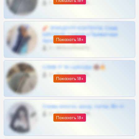
Показать 18+
0 •
@OPLATAPODPSK1BOT
🧨 ЭПИЦЕНТР КОНТЕНТА: Слив
ШКОДОВ Сливов и Приватных
Показать 18+
Архивов ТГ 🔞💎
0 •
@MILKPRIVATES39BOT
СЛИВ ТГ 18 | ШКОДЫ 🔞🔥
0 •
@OPLATAPODPSK1BOT
Показать 18+
Сливы вписок, шкод, теток, 18+ тг
0 •
@DARK15FLOWSBOT
Показать 18+