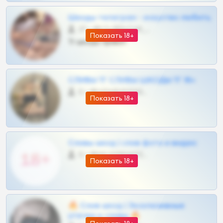
Шкоды телеграм - искуство любить
27 •
@SZu3ll3sCatt_bot
Показать 18+
Тг шкоды приват
СЛИВЫ ТГ СЛИВЫ ШКОДЫ ТГ 18+
0 •
@VIPARHIVS55BOT
Показать 18+
Сливы шкод | слив фото и видео
0 •
@MILKPRIVATES39BOT
Показать 18+
🔥 Слив шкод | Эксклюзивные
утечки и сливы 🔥