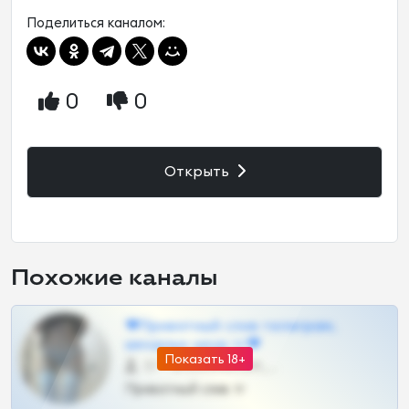
Поделиться каналом:
0
0
Открыть
Похожие каналы
❤Приватный слив телеграм,
шкодных шкур тг❤
Показать 18+
57 •
@SZu3ll3sCatt_bot
Приватный слив тг