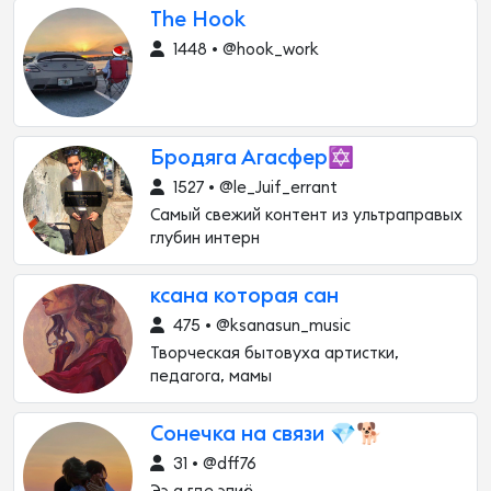
The Hook
1448 • @hook_work
Бродяга Агасфер✡️
1527 • @le_Juif_errant
Самый свежий контент из ультраправых
глубин интерн
ксана которая сан
475 • @ksanasun_music
Творческая бытовуха артистки,
педагога, мамы
Сонечка на связи 💎🐕
31 • @dff76