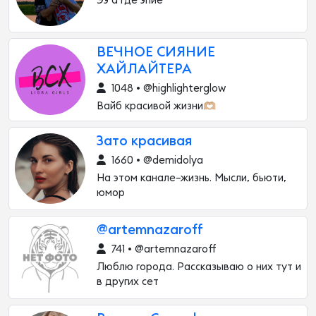
Ээ а где эпиё
ВЕЧНОЕ СИЯНИЕ
ХАЙЛАЙТЕРА
1048 • @highlighterglow
Вайб красивой жизни🫶🏼
Зато красивая
1660 • @demidolya
На этом канале–жизнь. Мысли, бьюти,
юмор
@artemnazaroff
741 • @artemnazaroff
Люблю города. Рассказываю о них тут и
в других сет