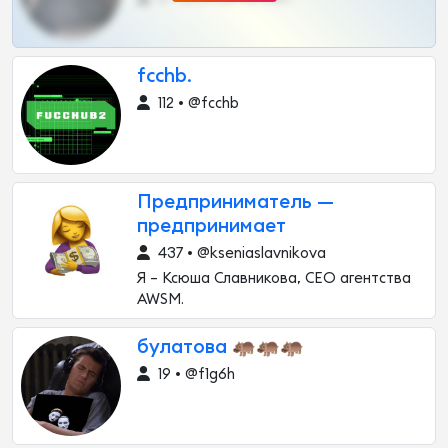
fcchb.
112 • @fcchb
Предприниматель —
предпринимает
437 • @kseniaslavnikova
Я – Ксюша Славникова, CEO агентства
AWSM.
булатова 🦛🦛🦛
19 • @f1g6h