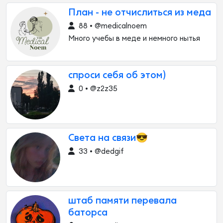
План - не отчислиться из меда
88 • @medicalnoem
Много учебы в меде и немного нытья
спроси себя об этом)
0 • @z2z35
Света на связи😎
33 • @dedgif
штаб памяти перевала
баторса