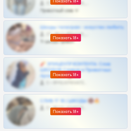
Показать 18+
57 •
@SZu3ll3sCatt_bot
Приватный слив тг
Шкоды телеграм - искуство любить
27 •
@SZu3ll3sCatt_bot
Показать 18+
Тг шкоды приват
🧨 ЭПИЦЕНТР КОНТЕНТА: Слив
ШКОДОВ Сливов и Приватных
Показать 18+
Архивов ТГ 🔞💎
0 •
@MILKPRIVATES39BOT
СЛИВ ТГ 18 | ШКОДЫ 🔞🔥
0 •
@OPLATAPODPSK1BOT
Показать 18+