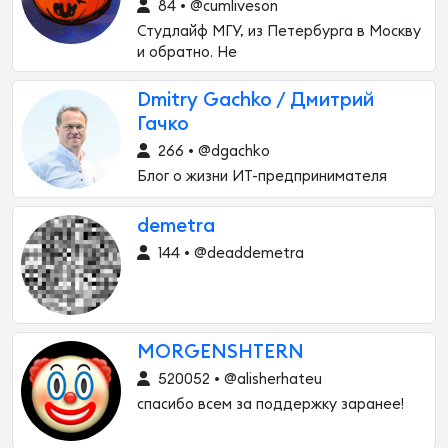
84 • @cumliveson
Студлайф МГУ, из Петербурга в Москву
и обратно. He
Dmitry Gachko / Дмитрий
Гачко
266 • @dgachko
Блог о жизни ИТ-предпринимателя
demetra
144 • @deaddemetra
MORGENSHTERN
520052 • @alisherhateu
спасибо всем за поддержку заранее!