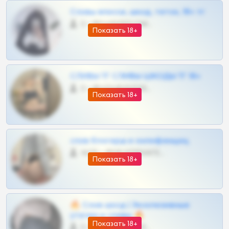
Сливы вписок, шкод, теток, 18+ тг
0 •
@DARK15FLOWSBOT
Показать 18+
СЛИВЫ ТГ СЛИВЫ ШКОДЫ ТГ 18+
0 •
@VIPARHIVS55BOT
Показать 18+
слив блогерш и онлифанщиц
4675 •
@MILKPRIVATES39BOT
Показать 18+
🔥 Слив шкод | Эксклюзивные
утечки и сливы 🔥
Показать 18+
0 •
@OPLATAPODPSK1BOT