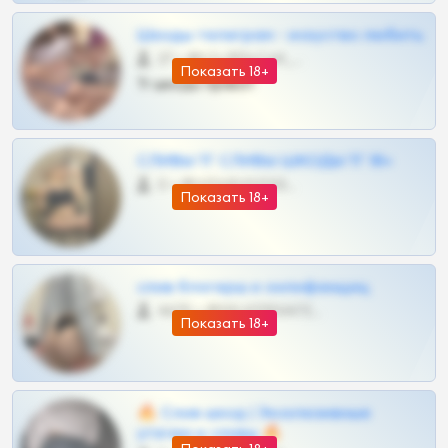
Шкоды телеграм - искуство любить
27 •
@SZu3ll3sCatt_bot
Показать 18+
Тг шкоды приват
СЛИВЫ ТГ СЛИВЫ ШКОДЫ ТГ 18+
0 •
@VIPARHIVS55BOT
Показать 18+
слив блогерш и онлифанщиц
4675 •
@MILKPRIVATES39BOT
Показать 18+
🔥 Слив шкод | Эксклюзивные
утечки и сливы 🔥