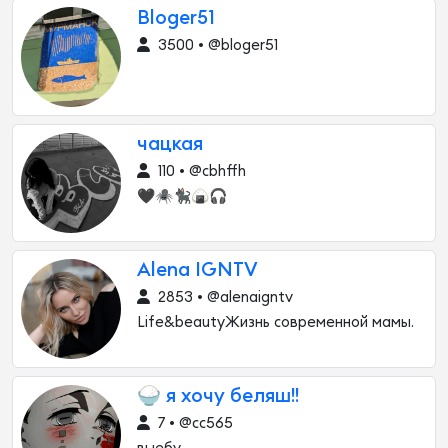
Bloger51
3500 • @bloger51
чацкая
110 • @cbhffh
🖤🕷🐈‍⬛🍙🎧
Alena IGNTV
2853 • @alenaigntv
Life&beautyЖизнь современной мамы.
🍚 я хочу беляш!!
7 • @cc565