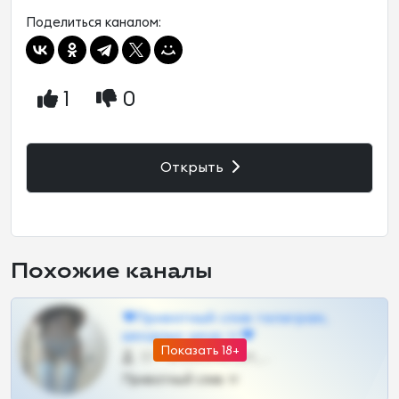
Поделиться каналом:
1
0
Открыть
Похожие каналы
❤Приватный слив телеграм,
шкодных шкур тг❤
Показать 18+
57 •
@SZu3ll3sCatt_bot
Приватный слив тг