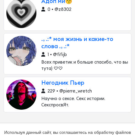
Адоп ми😚
0 • @z8302
.｡.:* моя жизнь и какие-то
слова .｡.:*
1 • @fifijb
Всех приветик и больше спасибо, что вы
тута) ♡♡
Негодник Пьер
229 • @pierre_wretch
Научно о сексе. Секс истории.
СекспросвЯт.
Используя данный сайт, вы соглашаетесь на обработку файлов