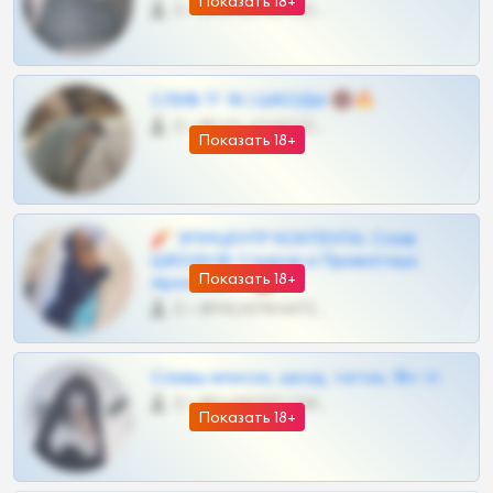
Показать 18+
0 •
@OPLATAPODPSK1BOT
СЛИВ ТГ 18 | ШКОДЫ 🔞🔥
0 •
@OPLATAPODPSK1BOT
Показать 18+
🧨 ЭПИЦЕНТР КОНТЕНТА: Слив
ШКОДОВ Сливов и Приватных
Показать 18+
Архивов ТГ 🔞💎
0 •
@MILKPRIVATES39BOT
Сливы вписок, шкод, теток, 18+ тг
0 •
@DARK15FLOWSBOT
Показать 18+