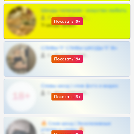
Шкоды телеграм - искуство любить
27 •
@SZu3ll3sCatt_bot
Показать 18+
Тг шкоды приват
СЛИВЫ ТГ СЛИВЫ ШКОДЫ ТГ 18+
0 •
@VIPARHIVS55BOT
Показать 18+
Сливы шкод | слив фото и видео
0 •
@MILKPRIVATES39BOT
Показать 18+
🔥 Слив шкод | Эксклюзивные
утечки и сливы 🔥