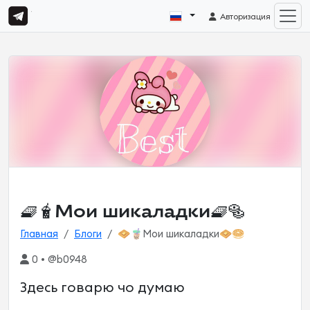
Авторизация
🧇🧋Мои шикаладки🧇🥯
Главная
Блоги
🧇🧋Мои шикаладки🧇🥯
0 • @b0948
Здесь говарю чо думаю