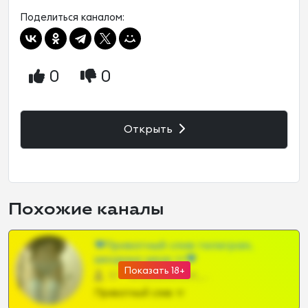
Поделиться каналом:
0
0
Открыть
Похожие каналы
❤Приватный слив телеграм,
шкодных шкур тг❤
Показать 18+
57 •
@SZu3ll3sCatt_bot
Приватный слив тг