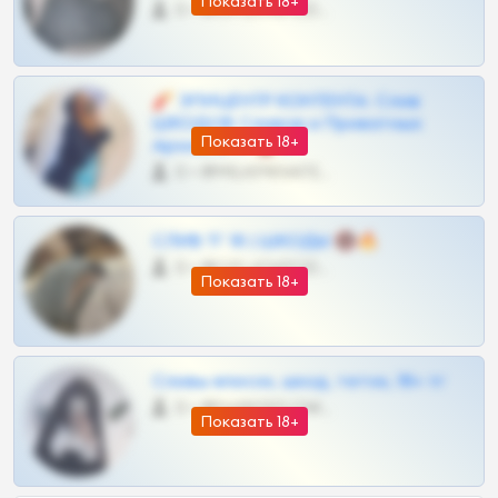
Показать 18+
0 •
@OPLATAPODPSK1BOT
🧨 ЭПИЦЕНТР КОНТЕНТА: Слив
ШКОДОВ Сливов и Приватных
Показать 18+
Архивов ТГ 🔞💎
0 •
@MILKPRIVATES39BOT
СЛИВ ТГ 18 | ШКОДЫ 🔞🔥
0 •
@OPLATAPODPSK1BOT
Показать 18+
Сливы вписок, шкод, теток, 18+ тг
0 •
@DARK15FLOWSBOT
Показать 18+