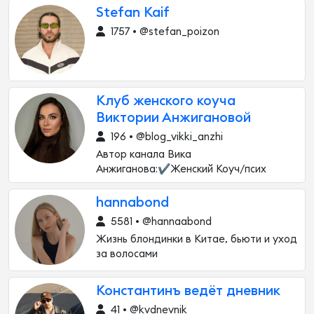
Stefan Kaif
1757 • @stefan_poizon
Клуб женского коуча
Виктории Анжигановой
196 • @blog_vikki_anzhi
Автор канала Вика
Анжиганова:✔️Женский Коуч/псих
hannabond
5581 • @hannaabond
Жизнь блондинки в Китае, бьюти и уход
за волосами
Константинъ ведёт дневник
41 • @kvdnevnik