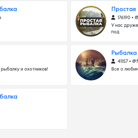
балка
Простая
a
176190 • 
У нас друж
под
Рыбалка 
41157 • @f
 рыбалку и охотников!
Все о люби
ыбалка