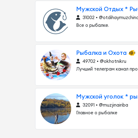
Мужской Отдых * Ры
31002 • @otdihaymuzchin
Все о рыбалке.
Рыбалка и Охота 🐠
49702 • @okhotnikru
Лучший телеграм канал про
Мужской уголок * р
32091 • @muzjinairiba
Главное о рыбалке