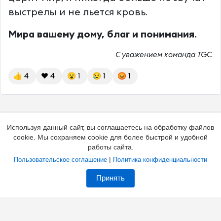
выстрелы и не льется кровь.
Мира вашему дому, благ и понимания.
С уважением команда TGC.
👍
4
❤️
4
😮
1
😢
1
😡
1
Используя данный сайт, вы соглашаетесь на обработку файлов
cookie. Мы сохраняем cookie для более быстрой и удобной
работы сайта.
|
Пользовательское соглашение
Политика конфиденциальности
Добавить канал
Контакты
Жалоба на канал
Принять
Владельцам каналов
Соглашение
Политика
О каталоге
Зал славы