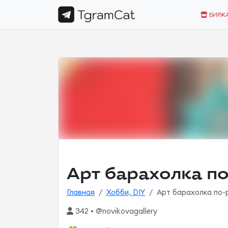
БИРЖ
Арт барахолка по-
Главная
Хобби, DIY
Арт барахолка по-р
342 • @novikovagallery