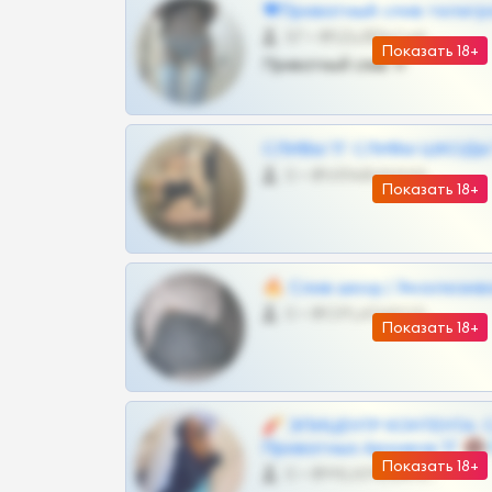
❤Приватный слив телегр
57 •
@SZu3ll3sCatt_bot
Показать 18+
Приватный слив тг
СЛИВЫ ТГ СЛИВЫ ШКОДЫ Т
0 •
@VIPARHIVS55BOT
Показать 18+
🔥 Слив шкод | Эксклюзив
0 •
@OPLATAPODPSK1BOT
Показать 18+
🧨 ЭПИЦЕНТР КОНТЕНТА: 
Приватных Архивов ТГ 🔞
Показать 18+
0 •
@MILKPRIVATES39BOT