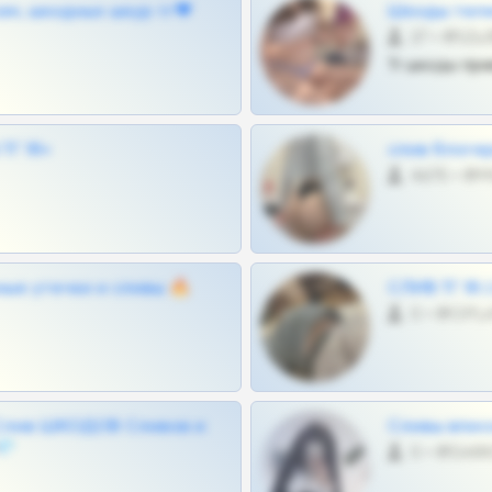
ам, шкодных шкур тг❤
Шкоды теле
27 •
Тг шкоды при
Г 18+
слив блоге
4675 •
ные утечки и сливы 🔥
СЛИВ ТГ 18
0 •
Слив ШКОДОВ Сливов и
Сливы вписо
💎
0 •