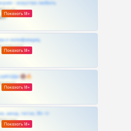
грам - искуство любить
@SZu3ll3sCatt_bot
Показать 18+
ват
рш и онлифанщиц
@MILKPRIVATES39BOT
Показать 18+
 | ШКОДЫ 🔞🔥
@OPLATAPODPSK1BOT
Показать 18+
к, шкод, теток, 18+ тг
@DARK15FLOWSBOT
Показать 18+