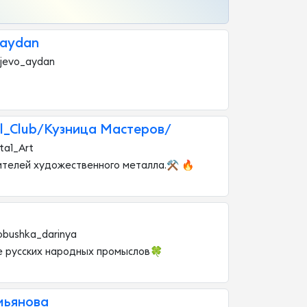
aydan
ujevo_aydan
l_Club/Кузница Мастеров/
ta1_Art
ителей художественного металла.⚒️ 🔥
obushka_darinya
 русских народных промыслов🍀
мьянова