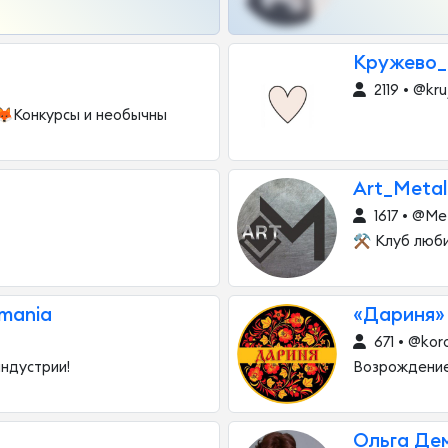
Кружево_
2119 • @kr
🦊Конкурсы и необычны
Аrt_Metal
1617 • @Me
⚒️ Клуб люб
mania
«Дариня»
671 • @kor
индустрии!
Возрождение
Ольга Де