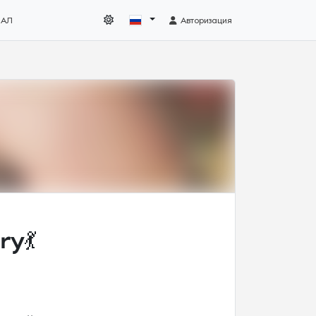
НАЛ
Авторизация
y💃