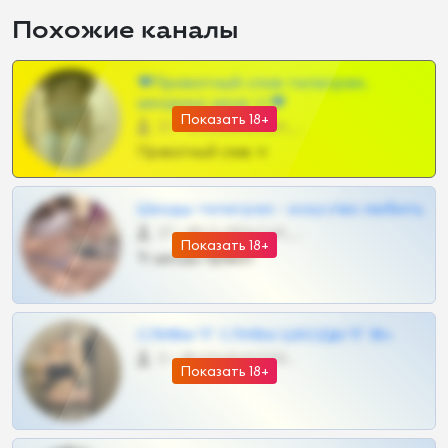
Похожие каналы
❤Приватный слив телеграм,
шкодных шкур тг❤
Показать 18+
57 •
@SZu3ll3sCatt_bot
Приватный слив тг
Шкоды телеграм - искуство любить
27 •
@SZu3ll3sCatt_bot
Показать 18+
Тг шкоды приват
СЛИВЫ ТГ СЛИВЫ ШКОДЫ ТГ 18+
0 •
@VIPARHIVS55BOT
Показать 18+