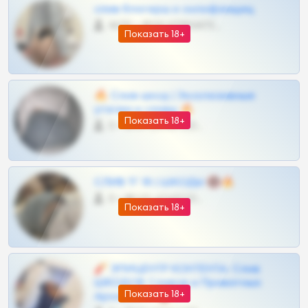
слив блогерш и онлифанщиц
4675 •
@MILKPRIVATES39BOT
Показать 18+
🔥 Слив шкод | Эксклюзивные
утечки и сливы 🔥
Показать 18+
0 •
@OPLATAPODPSK1BOT
СЛИВ ТГ 18 | ШКОДЫ 🔞🔥
0 •
@OPLATAPODPSK1BOT
Показать 18+
🧨 ЭПИЦЕНТР КОНТЕНТА: Слив
ШКОДОВ Сливов и Приватных
Показать 18+
Архивов ТГ 🔞💎