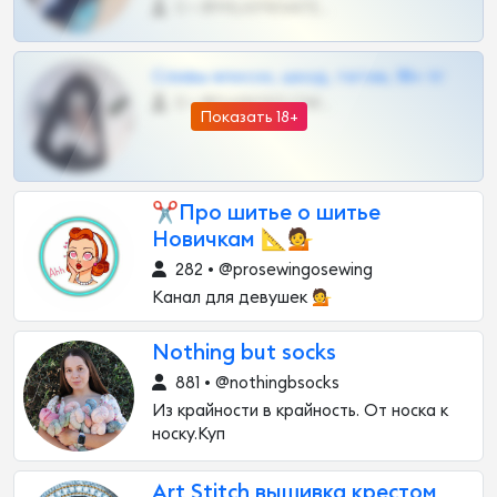
0 •
@MILKPRIVATES39BOT
Сливы вписок, шкод, теток, 18+ тг
0 •
@DARK15FLOWSBOT
Показать 18+
✂Про шитье о шитье
Новичкам 📐💁
282 • @prosewingosewing
Канал для девушек 💁
Nothing but socks
881 • @nothingbsocks
Из крайности в крайность. От носка к
носку.Куп
Art Stitch вышивка крестом