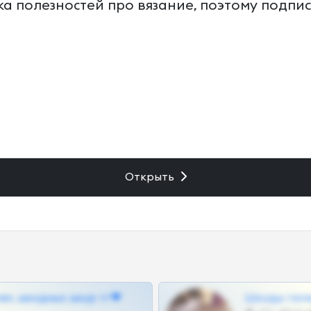
ка полезностей про вязание, поэтому подпи
Открыть
ам, шкодных шкур тг❤
Шкоды теле