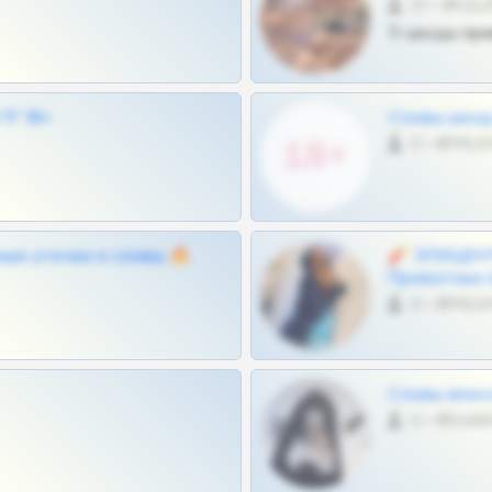
27 •
Тг шкоды при
Г 18+
Сливы шкод 
0 •
ные утечки и сливы 🔥
🧨 ЭПИЦЕНТ
Приватных 
0 •
Сливы вписо
0 •