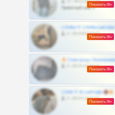
57 •
@SZu3ll3sCatt_bot
Показать 18+
Приватный слив тг
СЛИВЫ ТГ СЛИВЫ ШКОДЫ Т
0 •
@VIPARHIVS55BOT
Показать 18+
🔥 Слив шкод | Эксклюзив
0 •
@OPLATAPODPSK1BOT
Показать 18+
СЛИВ ТГ 18 | ШКОДЫ 🔞🔥
0 •
@OPLATAPODPSK1BOT
Показать 18+