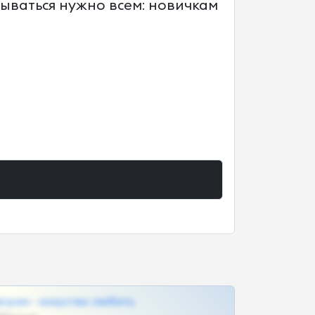
сываться нужно всем: новичкам
грам - искуство любить