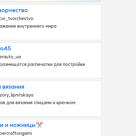
ворчество
cor_tvorchestvo
ажение внутреннего мира
to45
erauto_ua
 размещатся распечатки для постройки
 вязания
zory_lipnitskaya
ов для вязания спицами и крючком.
и и ножницы✂️
ercraftorigami