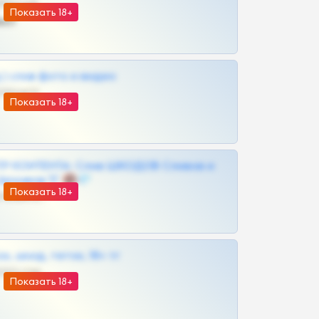
@SZu3ll3sCatt_bot
Показать 18+
ват
| слив фото и видео
@MILKPRIVATES39BOT
Показать 18+
Р КОНТЕНТА: Слив ШКОДОВ Сливов и
Архивов ТГ 🔞💎
Показать 18+
@MILKPRIVATES39BOT
к, шкод, теток, 18+ тг
@DARK15FLOWSBOT
Показать 18+