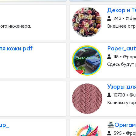
Декор и Т
243 • @de
ого инженера.
Внешнее отр
я кожи pdf
Paper_au
118 • @pap
Сдесь будут
Узоры для
10700 • @u
Копилка узор
oup_
🏯Оригам
595 • @pap