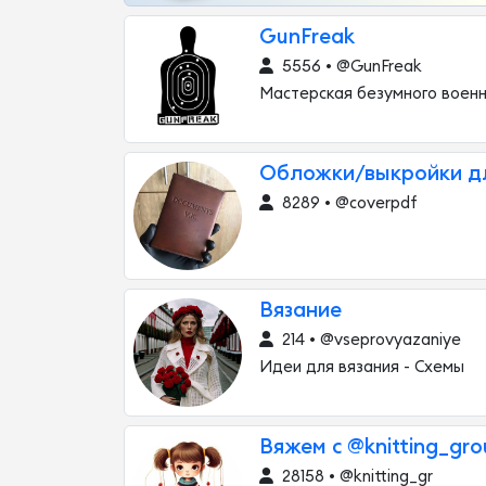
GunFreak
5556 • @GunFreak
Мастерская безумного военн
Обложки/выкройки дл
8289 • @coverpdf
Вязание
214 • @vseprovyazaniye
Идеи для вязания - Схемы
Вяжем с @knitting_gr
28158 • @knitting_gr