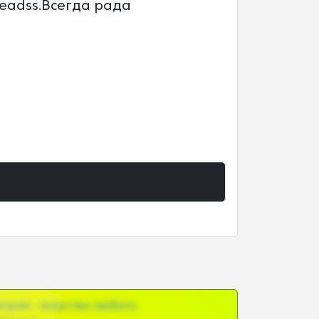
beadss.Всегда рада
грам - искуство любить