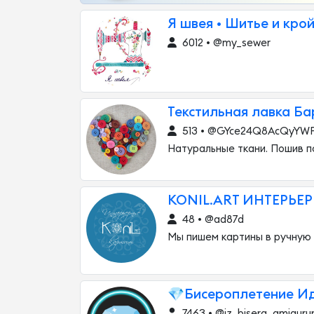
Я швея • Шитье и кро
6012 • @my_sewer
Текстильная лавка Б
513 • @GYce24Q8AcQyYWF
Натуральные ткани. Пошив п
KONIL.ART ИНТЕРЬЕ
48 • @ad87d
Мы пишем картины в ручную 
💎Бисероплетение И
7463 • @iz_bisera_amiguru