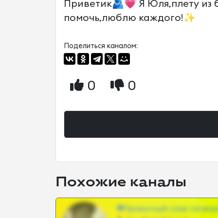
Приветик🫂💗 Я Юля,плету из б
помочь,люблю каждого!✨️
Поделиться каналом:
0
0
Похожие каналы
❤Приватный слив телегр