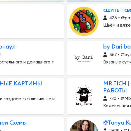
й
сшить | св
425 • @pat
Шьём и вяжем
арнаул
by Dari b
i
857 • @byd
остельного и домашнего т
Вязаные сум
РНЫЕ КАРТИНЫ
MR.TICH 
РАБОТЫ
720 • @MI
и создаем эксклюзивные и
Кожевенная 
деи Схемы
@Tanya.Ku
mi
11699 • @t