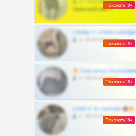
57 •
@SZu3ll3sCatt_bot
Показать 18+
Приватный слив тг
СЛИВЫ ТГ СЛИВЫ ШКОДЫ Т
0 •
@VIPARHIVS55BOT
Показать 18+
🔥 Слив шкод | Эксклюзив
0 •
@OPLATAPODPSK1BOT
Показать 18+
СЛИВ ТГ 18 | ШКОДЫ 🔞🔥
0 •
@OPLATAPODPSK1BOT
Показать 18+