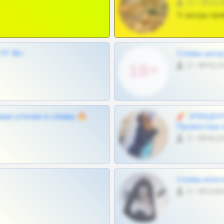
27 •
Тг шкоды при
Г 18+
Сливы шкод 
0 •
ные утечки и сливы 🔥
🧨 ЭПИЦЕНТ
Приватных 
0 •
Сливы вписо
0 •