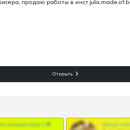
исера, продаю работы в инст julix.made.of.
Открыть
ам, шкодных шкур тг❤
Шкоды теле