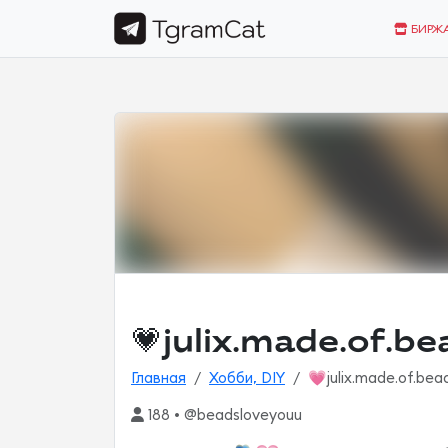
БИРЖ
💗julix.made.of.be
Главная
Хобби, DIY
💗julix.made.of.bea
188 • @beadsloveyouu