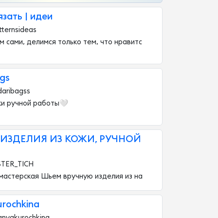
язать | идеи
ternsideas
 сами, делимся только тем, что нравитс
ags
aribagss
ки ручной работы🤍
| ИЗДЕЛИЯ ИЗ КОЖИ, РУЧНОЙ
STER_TICH
мастерская Шьем вручную изделия из на
rochkina
anyakurochkina