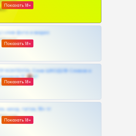
@SZu3ll3sCatt_bot
Показать 18+
ват
| слив фото и видео
@MILKPRIVATES39BOT
Показать 18+
Р КОНТЕНТА: Слив ШКОДОВ Сливов и
Архивов ТГ 🔞💎
Показать 18+
@MILKPRIVATES39BOT
к, шкод, теток, 18+ тг
@DARK15FLOWSBOT
Показать 18+