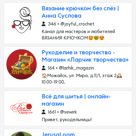
Вязание крючком без слёз |
Анна Суслова
346 • @joyful_crochet
Канал для мастеров и любителей
ВЯЗАНИЯ КРЮЧКОМ🤩🤓😍
Рукоделие и творчество -
Магазин «Ларчик творчества»
164 • @larhik_magazin
🏠Можайск, ул. Мира, д.11/1, этаж 2🕰
10:00-19:00,
Всё для шитья | онлайн-
магазин
1661 • @sewirk
Привет, рукодельницы!
JerusaLoom