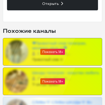
Открыть
Похожие каналы
❤Приватный слив телеграм,
шкодных шкур тг❤
Показать 18+
57 •
@SZu3ll3sCatt_bot
Приватный слив тг
Шкоды телеграм - искуство любить
27 •
@SZu3ll3sCatt_bot
Показать 18+
Тг шкоды приват
СЛИВЫ ТГ СЛИВЫ ШКОДЫ ТГ 18+