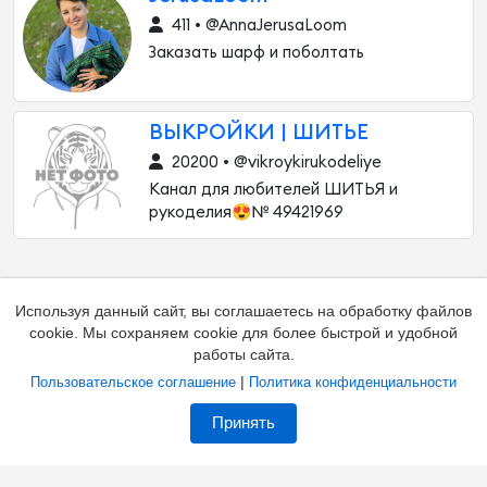
411 • @AnnaJerusaLoom
Заказать шарф и поболтать
ВЫКРОЙКИ | ШИТЬЕ
20200 • @vikroykirukodeliye
Канал для любителей ШИТЬЯ и
рукоделия😍№ 49421969
Используя данный сайт, вы соглашаетесь на обработку файлов
cookie. Мы сохраняем cookie для более быстрой и удобной
работы сайта.
|
Пользовательское соглашение
Политика конфиденциальности
Добавить канал
Контакты
Жалоба на канал
Принять
Владельцам каналов
Соглашение
Политика