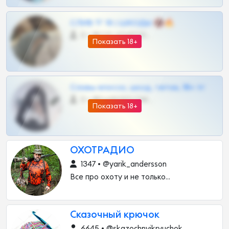
СЛИВ ТГ 18 | ШКОДЫ 🔞🔥
0 •
@OPLATAPODPSK1BOT
Показать 18+
Сливы вписок, шкод, теток, 18+ тг
0 •
@DARK15FLOWSBOT
Показать 18+
ОХОТРАДИО
1347 • @yarik_andersson
Все про охоту и не только...
Сказочный крючок
6645 • @skazochnyikryuchok