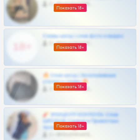
0 •
@VIPARHIVS55BOT
Показать 18+
Сливы шкод | слив фото и видео
0 •
@MILKPRIVATES39BOT
Показать 18+
🔥 Слив шкод | Эксклюзивные
утечки и сливы 🔥
Показать 18+
0 •
@OPLATAPODPSK1BOT
🧨 ЭПИЦЕНТР КОНТЕНТА: Слив
ШКОДОВ Сливов и Приватных
Показать 18+
Архивов ТГ 🔞💎
0 •
@MILKPRIVATES39BOT