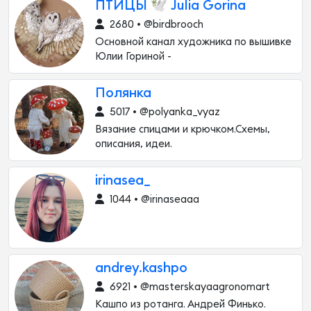
ПТИЦЫ 🕊 Julia Gorina
2680 • @birdbrooch
Основной канал художника по вышивке
Юлии Гориной -
Полянка
5017 • @polyanka_vyaz
Вязание спицами и крючком.Схемы,
описания, идеи.
irinasea_
1044 • @irinaseaaa
andrey.kashpo
6921 • @masterskayaagronomart
Кашпо из ротанга. Андрей Финько.