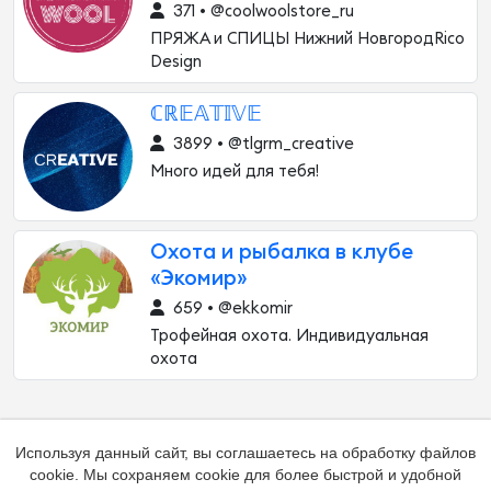
371 • @coolwoolstore_ru
ПРЯЖА и СПИЦЫ Нижний НовгородRico
Design
ℂℝ𝔼𝔸𝕋𝕀𝕍𝔼
3899 • @tlgrm_creative
Много идей для тебя!
Охота и рыбалка в клубе
«Экомир»
659 • @ekkomir
Трофейная охота. Индивидуальная
охота
Используя данный сайт, вы соглашаетесь на обработку файлов
cookie. Мы сохраняем cookie для более быстрой и удобной