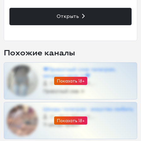
Открыть
Похожие каналы
❤Приватный слив телеграм,
шкодных шкур тг❤
Показать 18+
57 •
@SZu3ll3sCatt_bot
Приватный слив тг
Шкоды телеграм - искуство любить
27 •
@SZu3ll3sCatt_bot
Показать 18+
Тг шкоды приват