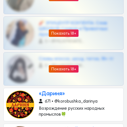
🧨 ЭПИЦЕНТР КОНТЕНТА: Слив
ШКОДОВ Сливов и Приватных
Показать 18+
Архивов ТГ 🔞💎
0 •
@MILKPRIVATES39BOT
Сливы вписок, шкод, теток, 18+ тг
0 •
@DARK15FLOWSBOT
Показать 18+
«Дариня»
671 • @korobushka_darinya
Возрождение русских народных
промыслов🍀