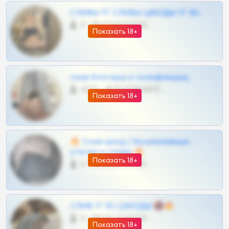
СЛИВЫ ТГ СЛИВЫ ШКОДЫ ТГ 18+
0 •
@VIPARHIVS55BOT
Показать 18+
слив блогерш и онлифанщиц
4675 •
@MILKPRIVATES39BOT
Показать 18+
🔥 Слив шкод | Эксклюзивные
утечки и сливы 🔥
Показать 18+
0 •
@OPLATAPODPSK1BOT
СЛИВ ТГ 18 | ШКОДЫ 🔞🔥
0 •
@OPLATAPODPSK1BOT
Показать 18+