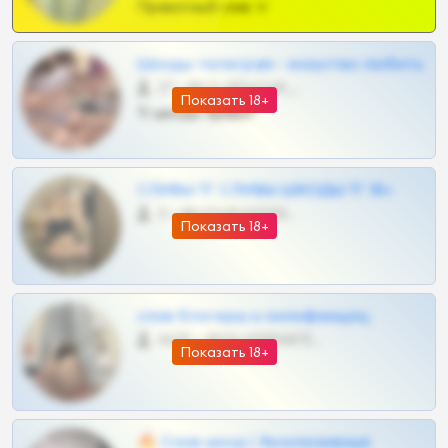
Приватный слив тг
Шкоды телеграм - искуство любить
27 •
@SZu3ll3sCatt_bot
Показать 18+
Тг шкоды приват
СЛИВЫ ТГ СЛИВЫ ШКОДЫ ТГ 18+
0 •
@VIPARHIVS55BOT
Показать 18+
слив блогерш и онлифанщиц
4675 •
@MILKPRIVATES39BOT
Показать 18+
🔥 Слив шкод | Эксклюзивные