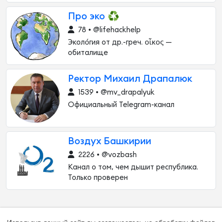
Про эко ♻️
78 • @lifehackhelp
Эколо́гия от др.-греч. οἶκος —
обиталище
Ректор Михаил Драпалюк
1539 • @mv_drapalyuk
Официальный Telegram-канал
Воздух Башкирии
2226 • @vozbash
Канал о том, чем дышит республика.
Только проверен