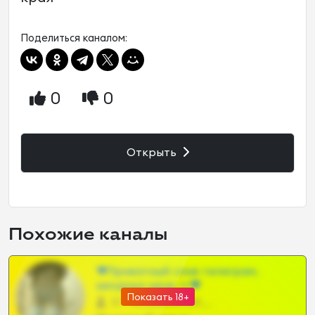
Поделиться каналом:
0
0
Открыть
Похожие каналы
❤Приватный слив телеграм,
шкодных шкур тг❤
Показать 18+
57 •
@SZu3ll3sCatt_bot