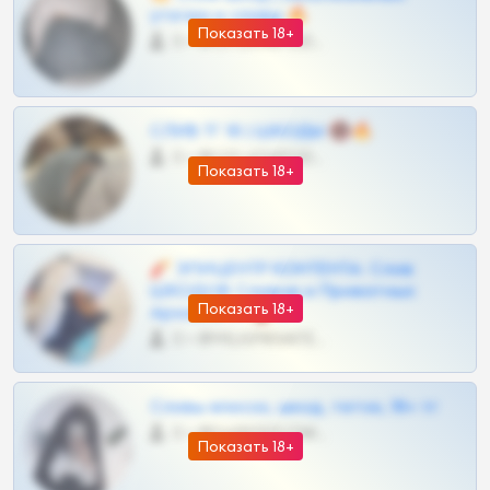
утечки и сливы 🔥
Показать 18+
0 •
@OPLATAPODPSK1BOT
СЛИВ ТГ 18 | ШКОДЫ 🔞🔥
0 •
@OPLATAPODPSK1BOT
Показать 18+
🧨 ЭПИЦЕНТР КОНТЕНТА: Слив
ШКОДОВ Сливов и Приватных
Показать 18+
Архивов ТГ 🔞💎
0 •
@MILKPRIVATES39BOT
Сливы вписок, шкод, теток, 18+ тг
0 •
@DARK15FLOWSBOT
Показать 18+