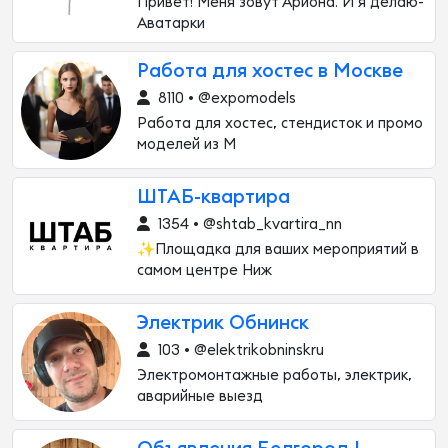
Привет! Меня зовут Ариона. И я делаю-
Аватарки
Работа для хостес в Москве
8110 • @expomodels
Работа для хостес, стендисток и промо
моделей из М
ШТАБ-квартира
1354 • @shtab_kvartira_nn
✨Площадка для ваших мероприятий в
самом центре Ниж
Электрик Обнинск
103 • @elektrikobninskru
Электромонтажные работы, электрик,
аварийные выезд