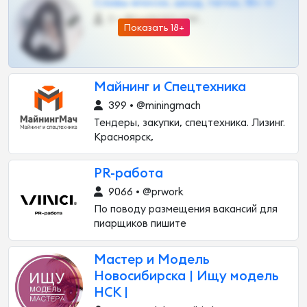
Сливы вписок, шкод, теток, 18+ тг
0 •
@DARK15FLOWSBOT
Показать 18+
Майнинг и Спецтехника
399 • @miningmach
Тендеры, закупки, спецтехника. Лизинг.
Красноярск,
PR-работа
9066 • @prwork
По поводу размещения вакансий для
пиарщиков пишите
Мастер и Модель
Новосибирска | Ищу модель
НСК |