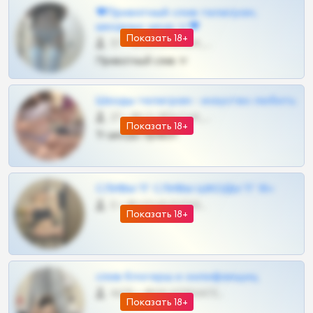
❤Приватный слив телеграм,
шкодных шкур тг❤
Показать 18+
57 •
@SZu3ll3sCatt_bot
Приватный слив тг
Шкоды телеграм - искуство любить
27 •
@SZu3ll3sCatt_bot
Показать 18+
Тг шкоды приват
СЛИВЫ ТГ СЛИВЫ ШКОДЫ ТГ 18+
0 •
@VIPARHIVS55BOT
Показать 18+
слив блогерш и онлифанщиц
4675 •
@MILKPRIVATES39BOT
Показать 18+