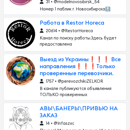
31 • @modelnovosibirsk_54
Номер 1 паблик г. Новосибирска🔝.
Работа в Restor Horeca
20614 • @RestorHoreca
Канал по поиску работы.Здесь будет
предоставлена
Выезд из Украины❗❗❗ Все
направления❗❗❗Только
проверенные перевозчики.
1757 • @perevozchikiZELKOR
В канале публикуются объявления
ТОЛЬКО проверенных
АВЫ\БАНЕРЫ\ПРИВЬЮ НА
ЗАКАЗ
14 • @Infaszxc