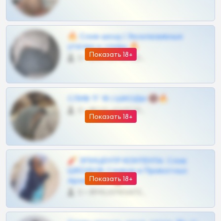
🔥 Слив шкод | Эксклюзивные
утечки и сливы 🔥
Показать 18+
0 •
@OPLATAPODPSK1BOT
СЛИВ ТГ 18 | ШКОДЫ 🔞🔥
0 •
@OPLATAPODPSK1BOT
Показать 18+
🧨 ЭПИЦЕНТР КОНТЕНТА: Слив
ШКОДОВ Сливов и Приватных
Показать 18+
Архивов ТГ 🔞💎
0 •
@MILKPRIVATES39BOT