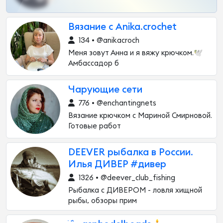
Вязание с Anika.crochet
134 • @anikacroch
Меня зовут Анна и я вяжу крючком.🕊
Амбассадор б
Чарующие сети
776 • @enchantingnets
Вязание крючком с Мариной Смирновой.
Готовые работ
DEEVER рыбалка в России.
Илья ДИВЕР #дивер
1326 • @deever_club_fishing
Рыбалка с ДИВЕРОМ - ловля хищной
рыбы, обзоры прим