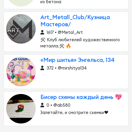
из бетона
Аrt_Metall_Club/Кузница
Мастеров/
1617 • @Meta1_Art
⚒️ Клуб любителей художественного
металла.⚒️ 🔥
«Мир шитья» Энгельса, 134
372 • @mirshitya134
Бисер схемы каждый день 💖
0 • @ab580
Залетайте, и смотрите схемки❤️