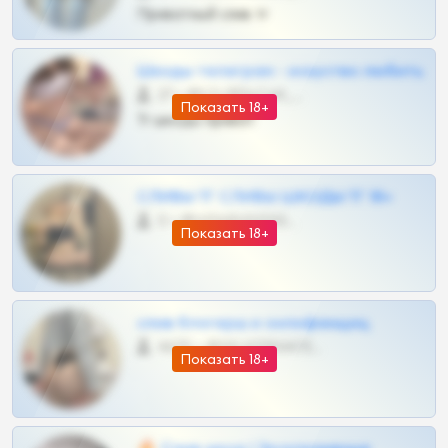
Приватный слив тг
Шкоды телеграм - искуство любить
27 •
@SZu3ll3sCatt_bot
Показать 18+
Тг шкоды приват
СЛИВЫ ТГ СЛИВЫ ШКОДЫ ТГ 18+
0 •
@VIPARHIVS55BOT
Показать 18+
слив блогерш и онлифанщиц
4675 •
@MILKPRIVATES39BOT
Показать 18+