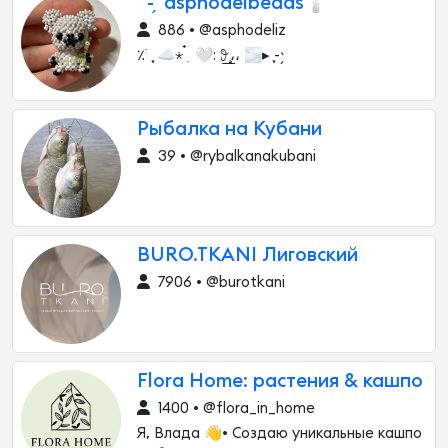
ׁ 𞥊 - ̗̀ asphodelbeads🕯
886 • @asphodeliz
٪ ࣪ ִֶָ ☁️⋆ ๋࣭ 🤍: 𖥨¸،̲،̲ 🌫▸ ִֶָ- ̗̀
Рыбалка на Кубани
39 • @rybalkanakubani
BURO.TKANI Лиговский
7906 • @burotkani
Flora Home: растения & кашпо
1400 • @flora_in_home
Я, Влада 👋• Создаю уникальные кашпо