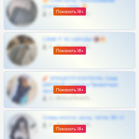
🔥 Слив шкод | Эксклюзивные
утечки и сливы 🔥
Показать 18+
0 •
@OPLATAPODPSK1BOT
СЛИВ ТГ 18 | ШКОДЫ 🔞🔥
0 •
@OPLATAPODPSK1BOT
Показать 18+
🧨 ЭПИЦЕНТР КОНТЕНТА: Слив
ШКОДОВ Сливов и Приватных
Показать 18+
Архивов ТГ 🔞💎
0 •
@MILKPRIVATES39BOT
Сливы вписок, шкод, теток, 18+ тг
0 •
@DARK15FLOWSBOT
Показать 18+