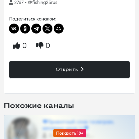
2767 • @fishing25rus
Поделиться каналом:
0
0
Открыть
Похожие каналы
❤Приватный слив телеграм,
шкодных шкур тг❤
Показать 18+
57 •
@SZu3ll3sCatt_bot