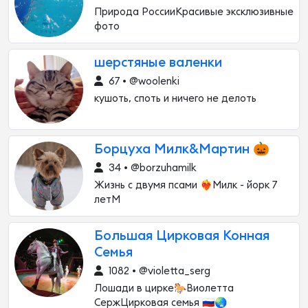
Природа РоссииКрасивые эксклюзивные
фото
шерстяные валенки
67 • @woolenki
кушоть, споть и ничего не делоть
Борцуха Милк&Мартин 🎃
34 • @borzuhamilk
Жизнь с двумя псами ❤️‍🔥Милк - йорк 7
летМ
Большая Цирковая Конная
Семья
1082 • @violetta_serg
Лошади в цирке🐎Виолетта
СержЦирковая семья 🇷🇺🌏