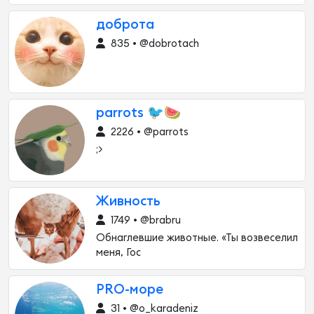
доброта
835 • @dobrotach
parrots 🐦🍉
2226 • @parrots
;>
Живность
1749 • @brabru
Обнаглевшие животные. «Ты возвеселил
меня, Гос
PRO-море
31 • @o_karadeniz