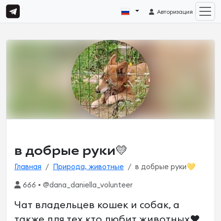
Авторизация
в добрые руки💛
Главная
Природа, животные
в добрые руки💛
666 • @dana_daniella_volunteer
Чат владельцев кошек и собак, а
также для тех кто любит животных❤️