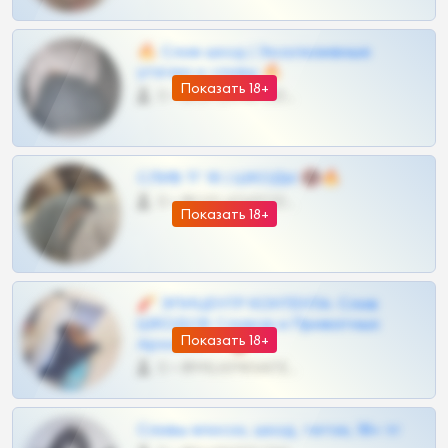
🔥 Слив шкод | Эксклюзивные
утечки и сливы 🔥
Показать 18+
0 •
@OPLATAPODPSK1BOT
СЛИВ ТГ 18 | ШКОДЫ 🔞🔥
0 •
@OPLATAPODPSK1BOT
Показать 18+
🧨 ЭПИЦЕНТР КОНТЕНТА: Слив
ШКОДОВ Сливов и Приватных
Показать 18+
Архивов ТГ 🔞💎
0 •
@MILKPRIVATES39BOT
Сливы вписок, шкод, теток, 18+ тг