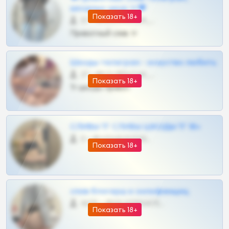
шкодных шкур тг❤
Показать 18+
57 •
@SZu3ll3sCatt_bot
Приватный слив тг
Шкоды телеграм - искуство любить
27 •
@SZu3ll3sCatt_bot
Показать 18+
Тг шкоды приват
СЛИВЫ ТГ СЛИВЫ ШКОДЫ ТГ 18+
0 •
@VIPARHIVS55BOT
Показать 18+
слив блогерш и онлифанщиц
4675 •
@MILKPRIVATES39BOT
Показать 18+