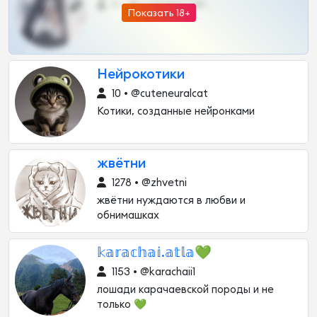
0 •
@DARK15FLOWSBOT
Показать 18+
Нейрокотики
10 • @cuteneuralcat
Котики, созданные нейронками
жвётни
1278 • @zhvetni
жвётни нуждаются в любви и
обнимашках
𝕜𝕒𝕣𝕒𝕔𝕙𝕒𝕚.𝕒𝕥𝕝𝕒💚
1153 • @karachaii1
лошади карачаевской породы и не
только 💚