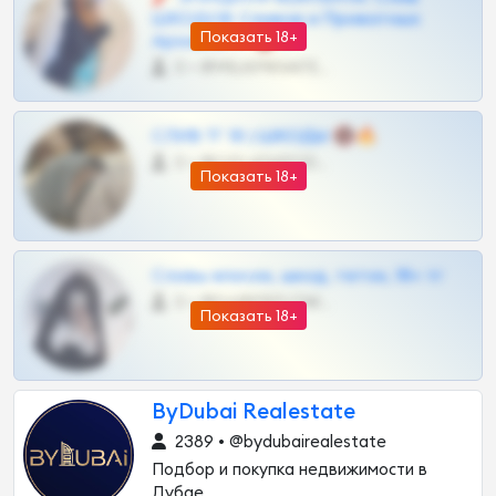
ШКОДОВ Сливов и Приватных
Показать 18+
Архивов ТГ 🔞💎
0 •
@MILKPRIVATES39BOT
СЛИВ ТГ 18 | ШКОДЫ 🔞🔥
0 •
@OPLATAPODPSK1BOT
Показать 18+
Сливы вписок, шкод, теток, 18+ тг
0 •
@DARK15FLOWSBOT
Показать 18+
ByDubai Realestate
2389 • @bydubairealestate
Подбор и покупка недвижимости в
Дубае