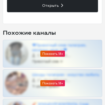
Открыть
Похожие каналы
❤Приватный слив телеграм,
шкодных шкур тг❤
Показать 18+
57 •
@SZu3ll3sCatt_bot
Приватный слив тг
Шкоды телеграм - искуство любить
27 •
@SZu3ll3sCatt_bot
Показать 18+
Тг шкоды приват
🧨 ЭПИЦЕНТР КОНТЕНТА: Слив