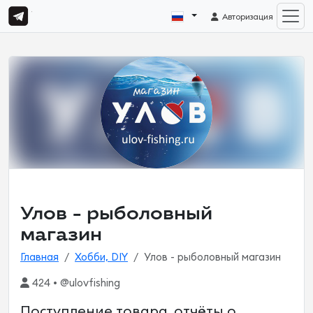
Авторизация
Улов - рыболовный
магазин
Главная
Хобби, DIY
Улов - рыболовный магазин
424 • @ulovfishing
Поступление товара, отчёты о