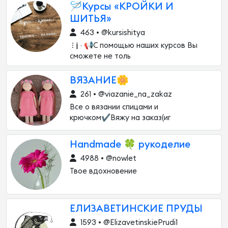
🪡Курсы «КРОЙКИ И
ШИТЬЯ»
463 • @kursishitya
ㅤ ⁝ 𝖏 𝆟 📢С помощью наших курсов Вы
сможете не толь
ВЯЗАНИЕ🌼
261 • @viazanie_na_zakaz
Все о вязании спицами и
крючком✔Вяжу на заказ(иг
Handmade 🍀 рукоделие
4988 • @nowlet
Твое вдохновение
ЕЛИЗАВЕТИНСКИЕ ПРУДЫ
1593 • @ElizavetinskiePrudi1