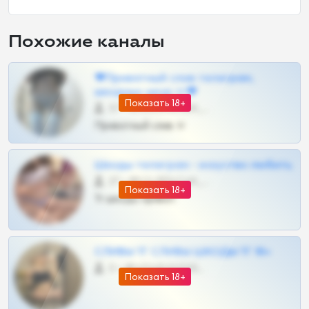
Похожие каналы
❤Приватный слив телеграм,
шкодных шкур тг❤
Показать 18+
57 •
@SZu3ll3sCatt_bot
Приватный слив тг
Шкоды телеграм - искуство любить
27 •
@SZu3ll3sCatt_bot
Показать 18+
Тг шкоды приват
СЛИВЫ ТГ СЛИВЫ ШКОДЫ ТГ 18+
0 •
@VIPARHIVS55BOT
Показать 18+