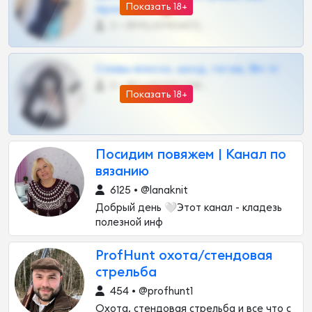
Показать 18+
Архивов ТГ 🔞💎
0 •
@MILKPRIVATES39BOT
Сливы вписок, шкод, теток, 18+ тг
0 •
@DARK15FLOWSBOT
Показать 18+
Посидим повяжем | Канал по
вязанию
6125 • @lanaknit
Добрый день 🤍Этот канал - кладезь
полезной инф
ProfHunt охота/стендовая
стрельба
454 • @profhunt1
Охота, стендовая стрельба и все что с