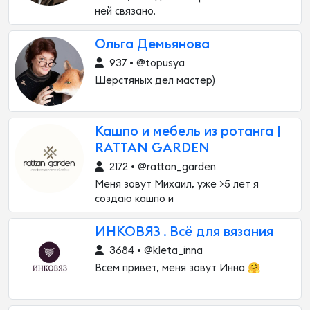
ней связано.
Ольга Демьянова
937 • @topusya
Шерстяных дел мастер)
Кашпо и мебель из ротанга |
RATTAN GARDEN
2172 • @rattan_garden
Меня зовут Михаил, уже >5 лет я
создаю кашпо и
ИНКОВЯЗ . Всё для вязания
3684 • @kleta_inna
Всем привет, меня зовут Инна 🤗