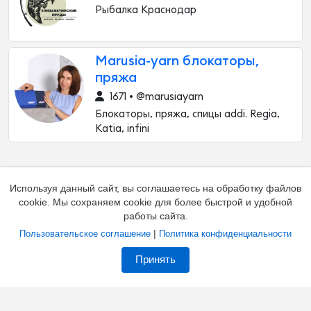
Рыбалка Краснодар
Marusia-yarn блокаторы,
пряжа
1671 • @marusiayarn
Блокаторы, пряжа, спицы addi. Regia,
Katia, infini
Используя данный сайт, вы соглашаетесь на обработку файлов
cookie. Мы сохраняем cookie для более быстрой и удобной
работы сайта.
|
Пользовательское соглашение
Политика конфиденциальности
Добавить канал
Контакты
Жалоба на канал
Принять
Владельцам каналов
Соглашение
Политика
О каталоге
Зал славы