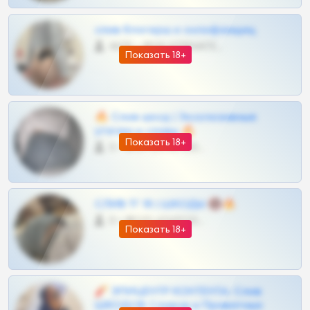
слив блогерш и онлифанщиц
4675 •
@MILKPRIVATES39BOT
Показать 18+
🔥 Слив шкод | Эксклюзивные
утечки и сливы 🔥
Показать 18+
0 •
@OPLATAPODPSK1BOT
СЛИВ ТГ 18 | ШКОДЫ 🔞🔥
0 •
@OPLATAPODPSK1BOT
Показать 18+
🧨 ЭПИЦЕНТР КОНТЕНТА: Слив
ШКОДОВ Сливов и Приватных