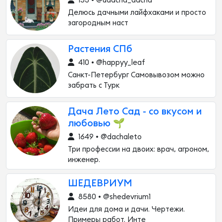
153 • @udacha_dacha
Делюсь дачными лайфхаками и просто
загородным наст
Растения СПб
410 • @happyy_leaf
Санкт-Петербург Самовывозом можно
забрать с Турк
Дача Лето Сад - со вкусом и
любовью 🌱
1649 • @dachaleto
Три профессии на двоих: врач, агроном,
инженер.
ШЕДЕВРИУМ
8580 • @shedevrium1
Идеи для дома и дачи. Чертежи.
Примеры работ. Инте