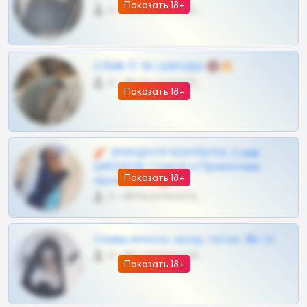
Показать 18+
0 •
@OPLATAPODPSK1BOT
СЛИВ ТГ 18 | ШКОДЫ 🔞🔥
0 •
@OPLATAPODPSK1BOT
Показать 18+
🧨 ЭПИЦЕНТР КОНТЕНТА: Слив
ШКОДОВ Сливов и Приватных
Показать 18+
Архивов ТГ 🔞💎
0 •
@MILKPRIVATES39BOT
Сливы вписок, шкод, теток, 18+ тг
0 •
@DARK15FLOWSBOT
Показать 18+