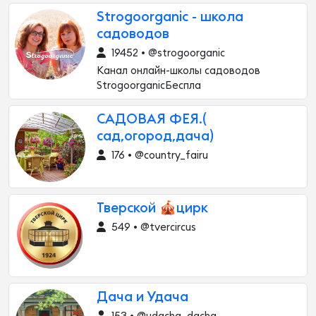
Strogoorganic - школа
садоводов
19452 • @strogoorganic
Канал онлайн-школы садоводов
StrogoorganicБеспла
САДОВАЯ ФЕЯ.(
сад,огород,дача)
176 • @country_fairu
Тверской 🎪цирк
549 • @tvercircus
Дача и Удача