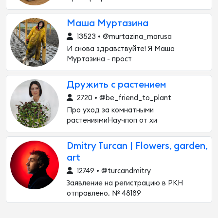
Маша Муртазина
13523 • @murtazina_marusa
И снова здравствуйте! Я Маша
Муртазина - прост
Дружить с растением
2720 • @be_friend_to_plant
Про уход за комнатными
растениямиНаучпоп от хи
Dmitry Turcan | Flowers, garden,
art
12749 • @turcandmitry
Заявление на регистрацию в РКН
отправлено, № 48189