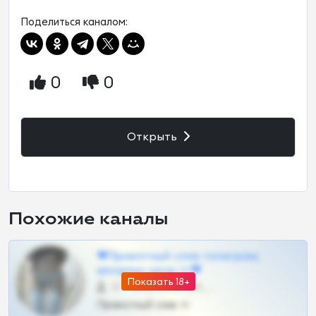
Поделиться каналом:
0
0
Открыть
Похожие каналы
❤Приватный слив телеграм,
шкодных шкур тг❤
Показать 18+
57 •
@SZu3ll3sCatt_bot
Приватный слив тг