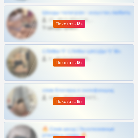
Шкоды телеграм - искуство любить
27 •
@SZu3ll3sCatt_bot
Показать 18+
Тг шкоды приват
СЛИВЫ ТГ СЛИВЫ ШКОДЫ ТГ 18+
0 •
@VIPARHIVS55BOT
Показать 18+
слив блогерш и онлифанщиц
4675 •
@MILKPRIVATES39BOT
Показать 18+
🔥 Слив шкод | Эксклюзивные
утечки и сливы 🔥