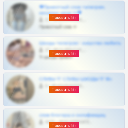
❤Приватный слив телеграм,
шкодных шкур тг❤
Показать 18+
57 •
@SZu3ll3sCatt_bot
Приватный слив тг
Шкоды телеграм - искуство любить
27 •
@SZu3ll3sCatt_bot
Показать 18+
Тг шкоды приват
СЛИВЫ ТГ СЛИВЫ ШКОДЫ ТГ 18+
0 •
@VIPARHIVS55BOT
Показать 18+
слив блогерш и онлифанщиц
4675 •
@MILKPRIVATES39BOT
Показать 18+