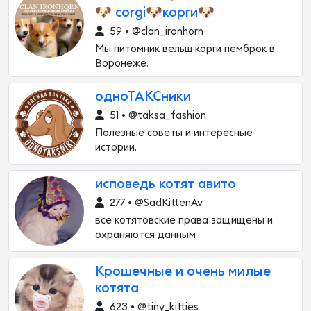
🐶 corgi🐶корги🐶
59 • @clan_ironhorn
Мы питомник вельш корги пемброк в
Воронеже.
одноТАКСники
51 • @taksa_fashion
Полезные советы и интересные
истории.
исповедь котят авито
277 • @SadKittenAv
все котятовские права защищены и
охраняются данным
Крошечные и очень милые
котята
623 • @tiny_kitties