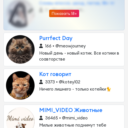
Сливы вписок, шкод, теток, 18+ тг
0 •
@DARK15FLOWSBOT
Показать 18+
Purrfect Day
166 • @meowjourney
Новый день - новый котик. Все котики в
соавторстве
Кот говорит
3373 • @kotey102
Ничего лишнего - только котейки🐈
MIMI_VIDEO Животные
36465 • @mimi_video
Милые животные поднимут тебе