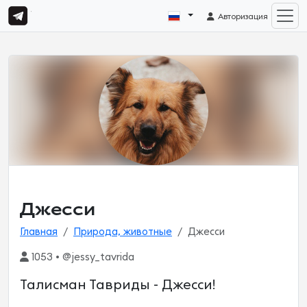
Авторизация
Джесси
Главная
Природа, животные
Джесси
1053 • @jessy_tavrida
Талисман Тавриды - Джесси!