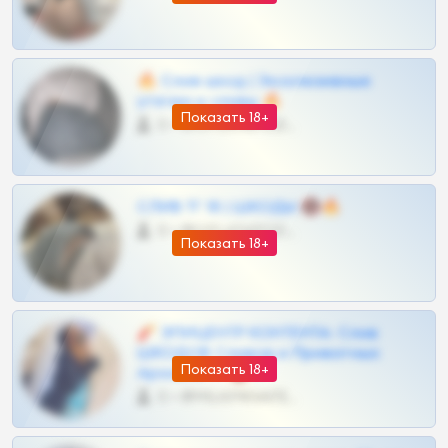
🔥 Слив шкод | Эксклюзивные
утечки и сливы 🔥
Показать 18+
0 •
@OPLATAPODPSK1BOT
СЛИВ ТГ 18 | ШКОДЫ 🔞🔥
0 •
@OPLATAPODPSK1BOT
Показать 18+
🧨 ЭПИЦЕНТР КОНТЕНТА: Слив
ШКОДОВ Сливов и Приватных
Показать 18+
Архивов ТГ 🔞💎
0 •
@MILKPRIVATES39BOT