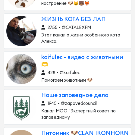
настроение 🐶🐱🐻🦊
ЖИЗНЬ КОТА БЕЗ ЛАП
2755 • @CATALEXFM
Этот канал о жизни особенного кота
Алекса.
kaifulec - видео с животными
🫶
428 • @kaifulec
Помогаем животным 🐶
Наше заповедное дело
1945 • @zapovedcouncil
Канал МОО "Экспертный совет по
заповедному
Питомник 🐶CLAN IRONHORN