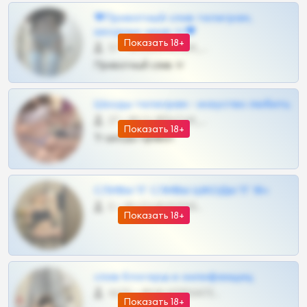
❤Приватный слив телеграм,
шкодных шкур тг❤
Показать 18+
57 •
@SZu3ll3sCatt_bot
Приватный слив тг
Шкоды телеграм - искуство любить
27 •
@SZu3ll3sCatt_bot
Показать 18+
Тг шкоды приват
СЛИВЫ ТГ СЛИВЫ ШКОДЫ ТГ 18+
0 •
@VIPARHIVS55BOT
Показать 18+
слив блогерш и онлифанщиц
4675 •
@MILKPRIVATES39BOT
Показать 18+