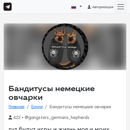
Авторизация
Бандитусы немецкие
овчарки
Главная
Блоги
Бандитусы немецкие овчарки
622 • @gangsters_germans_hepherds
тут будут игры и жизнь моя и моих