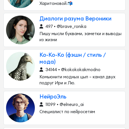
Харитоновой.📬
Диалоги разума Вероники
497 • @brave_ronika
Пишу мысли буквами, заметки и выводы
из жизни
Ко-Ко-Ко (фэшн / стиль /
мода)
34144 • @kokokokakmodno
Комьюнити модных цып – канал двух
подруг Ири и Лю.
НейроЭль
11099 • @elneuro_ai
Специалист по нейросетям