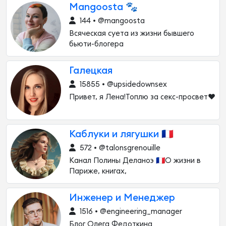
Mangoosta 🐾
144 • @mangoosta
Всяческая суета из жизни бывшего
бьюти-блогера
Галецкая
15855 • @upsidedownsex
Привет, я Лена!Топлю за секс-просвет❤️
Каблуки и лягушки 🇫🇷
572 • @talonsgrenouille
Канал Полины Деланоэ 🇲🇫О жизни в
Париже, книгах,
Инженер и Менеджер
1516 • @engineering_manager
Блог Олега Федоткина