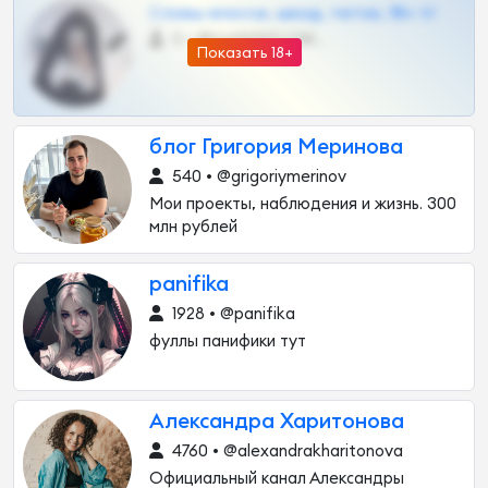
Сливы вписок, шкод, теток, 18+ тг
0 •
@DARK15FLOWSBOT
Показать 18+
блог Григория Меринова
540 • @grigoriymerinov
Мои проекты, наблюдения и жизнь. 300
млн рублей
panifika
1928 • @panifika
фуллы панифики тут
Александра Харитонова
4760 • @alexandrakharitonova
Официальный канал Александры