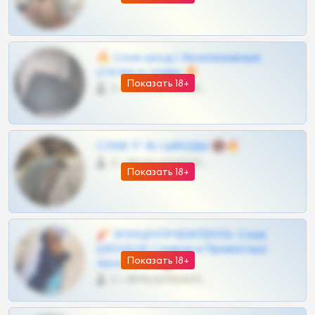
🔥 Слив шкод | Эксклюзивные
утечки и сливы 🔥
Показать 18+
0 •
@OPLATAPODPSK1BOT
СЛИВ ТГ 18 | ШКОДЫ 🔞🔥
0 •
@OPLATAPODPSK1BOT
Показать 18+
🧨 ЭПИЦЕНТР КОНТЕНТА: Слив
ШКОДОВ Сливов и Приватных
Показать 18+
Архивов ТГ 🔞💎
0 •
@MILKPRIVATES39BOT