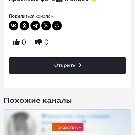
Поделиться каналом:
0
0
Открыть
Похожие каналы
❤Приватный слив телеграм,
шкодных шкур тг❤
Показать 18+
57 •
@SZu3ll3sCatt_bot