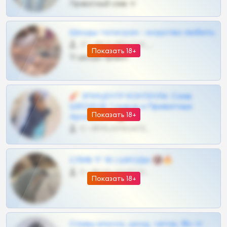
Приватный слив тг
Шкоды телеграм - искуство любить
27 •
@SZu3ll3sCatt_bot
Показать 18+
Тг шкоды приват
🧨 ЭПИЦЕНТР КОНТЕНТА: Слив
ШКОДОВ Сливов и Приватных
Показать 18+
Архивов ТГ 🔞💎
0 •
@MILKPRIVATES39BOT
СЛИВ ТГ 18 | ШКОДЫ 🔞🔥
0 •
@OPLATAPODPSK1BOT
Показать 18+
Сливы вписок, шкод, теток, 18+ тг