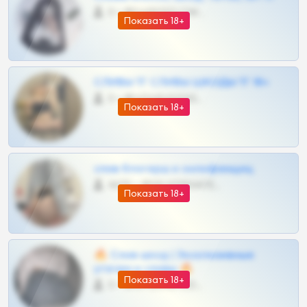
0 •
@DARK15FLOWSBOT
Показать 18+
СЛИВЫ ТГ СЛИВЫ ШКОДЫ ТГ 18+
0 •
@VIPARHIVS55BOT
Показать 18+
слив блогерш и онлифанщиц
4675 •
@MILKPRIVATES39BOT
Показать 18+
🔥 Слив шкод | Эксклюзивные
утечки и сливы 🔥
Показать 18+
0 •
@OPLATAPODPSK1BOT