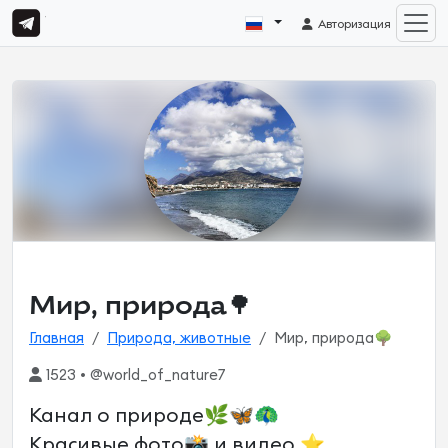
Авторизация
Мир, природа🌳
Главная
Природа, животные
Мир, природа🌳
1523 • @world_of_nature7
Канал о природе🌿🦋🦚
Красивые фото📸 и видео ⭐️