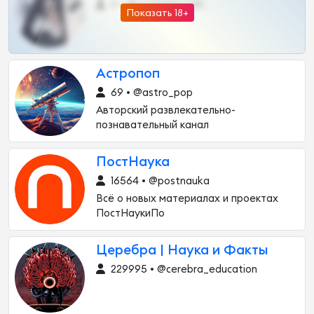
0 •
@DARK15FLOWSBOT
Показать 18+
Астропоп
69 • @astro_pop
Авторский развлекательно-
познавательный канал
ПостНаука
16564 • @postnauka
Всё о новых материалах и проектах
ПостНаукиПо
Церебра | Наука и Факты
229995 • @cerebra_education