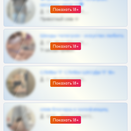
шкодных шкур тг❤
Показать 18+
57 •
@SZu3ll3sCatt_bot
Приватный слив тг
Шкоды телеграм - искуство любить
27 •
@SZu3ll3sCatt_bot
Показать 18+
Тг шкоды приват
СЛИВЫ ТГ СЛИВЫ ШКОДЫ ТГ 18+
0 •
@VIPARHIVS55BOT
Показать 18+
слив блогерш и онлифанщиц
4675 •
@MILKPRIVATES39BOT
Показать 18+