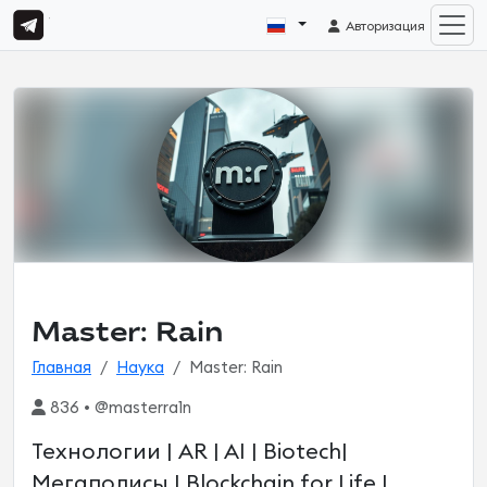
Авторизация
Master: Rain
Главная
Наука
Master: Rain
836 • @masterra1n
Технологии | AR | AI | Biotech|
Мегаполисы | Blockchain for Life |