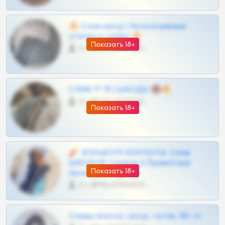
🔥 Слив шкод | Эксклюзивные
утечки и сливы 🔥
Показать 18+
0 •
@OPLATAPODPSK1BOT
СЛИВ ТГ 18 | ШКОДЫ 🔞🔥
0 •
@OPLATAPODPSK1BOT
Показать 18+
🧨 ЭПИЦЕНТР КОНТЕНТА: Слив
ШКОДОВ Сливов и Приватных
Показать 18+
Архивов ТГ 🔞💎
0 •
@MILKPRIVATES39BOT
Сливы вписок, шкод, теток, 18+ тг