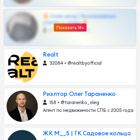
🔥 Слив шкод | Эксклюзивные
утечки и сливы 🔥
Показать 18+
0 •
@OPLATAPODPSK1BOT
Realt
32084 • @realtbyofficial
Риэлтор Олег Тараненко
158 • @taranenko_oleg
Агент по недвижимости СПБ с 2005 года
ЖК М__5 | ГК Садовое кольцо