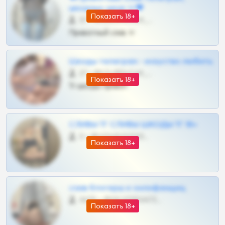
шкодных шкур тг❤
Показать 18+
57 •
@SZu3ll3sCatt_bot
Приватный слив тг
Шкоды телеграм - искуство любить
27 •
@SZu3ll3sCatt_bot
Показать 18+
Тг шкоды приват
СЛИВЫ ТГ СЛИВЫ ШКОДЫ ТГ 18+
0 •
@VIPARHIVS55BOT
Показать 18+
слив блогерш и онлифанщиц
4675 •
@MILKPRIVATES39BOT
Показать 18+