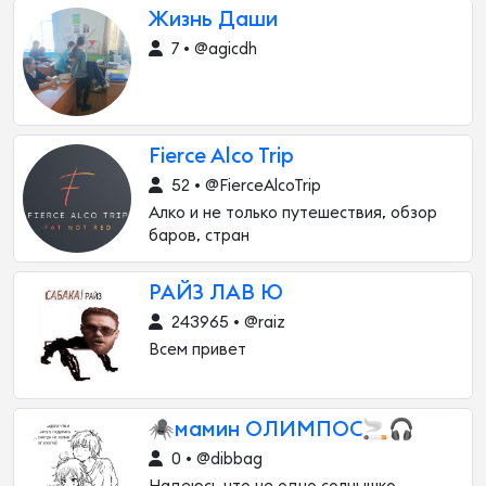
Жизнь Даши
7 • @agicdh
Fierce Alco Trip
52 • @FierceAlcoTrip
Алко и не только путешествия, обзор
баров, стран
РАЙЗ ЛАВ Ю
243965 • @raiz
Всем привет
🕷мамин ОЛИМПОС🚬🎧
0 • @dibbag