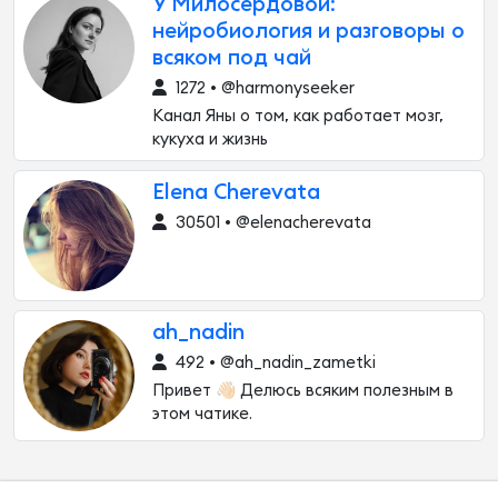
У Милосердовой:
нейробиология и разговоры о
всяком под чай
1272 • @harmonyseeker
Канал Яны о том, как работает мозг,
кукуха и жизнь
Elena Cherevata
30501 • @elenacherevata
ah_nadin
492 • @ah_nadin_zametki
Привет 👋🏻 Делюсь всяким полезным в
этом чатике.