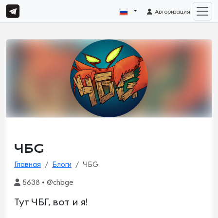
Авторизация
ЧБG
Главная
Блоги
ЧБG
5638 • @chbge
Тут ЧБГ, вот и я!