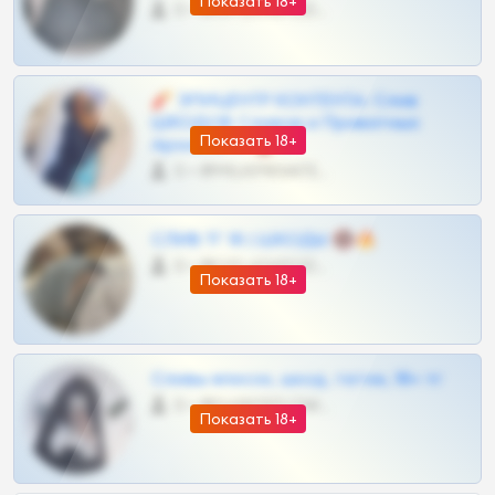
Показать 18+
0 •
@OPLATAPODPSK1BOT
🧨 ЭПИЦЕНТР КОНТЕНТА: Слив
ШКОДОВ Сливов и Приватных
Показать 18+
Архивов ТГ 🔞💎
0 •
@MILKPRIVATES39BOT
СЛИВ ТГ 18 | ШКОДЫ 🔞🔥
0 •
@OPLATAPODPSK1BOT
Показать 18+
Сливы вписок, шкод, теток, 18+ тг
0 •
@DARK15FLOWSBOT
Показать 18+