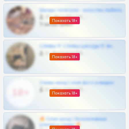
Шкоды телеграм - искуство любить
27 •
@SZu3ll3sCatt_bot
Показать 18+
Тг шкоды приват
СЛИВЫ ТГ СЛИВЫ ШКОДЫ ТГ 18+
0 •
@VIPARHIVS55BOT
Показать 18+
Сливы шкод | слив фото и видео
0 •
@MILKPRIVATES39BOT
Показать 18+
🔥 Слив шкод | Эксклюзивные
утечки и сливы 🔥