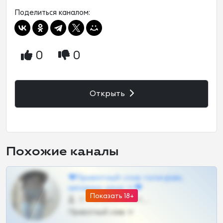
Поделиться каналом:
0
0
Открыть
Похожие каналы
❤Приватный слив телеграм,
шкодных шкур тг❤
Показать 18+
57 •
@SZu3ll3sCatt_bot
Приватный слив тг