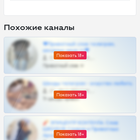
Похожие каналы
❤Приватный слив телеграм,
шкодных шкур тг❤
Показать 18+
57 •
@SZu3ll3sCatt_bot
Приватный слив тг
Шкоды телеграм - искуство любить
27 •
@SZu3ll3sCatt_bot
Показать 18+
Тг шкоды приват
🧨 ЭПИЦЕНТР КОНТЕНТА: Слив
ШКОДОВ Сливов и Приватных
Показать 18+
Архивов ТГ 🔞💎