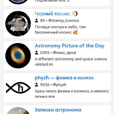
Подписывайтесь, о
Կᥱρныū κ᧐ᥴⲙ᧐ᥴ 🌖
85 • @cherniy_kosmos
Почаще смотри в небо, там
бесконечный космос 🥰
Astronomy Picture of the Day
5396 • @nasa_apod
A different astronomy and space science
related im
physħ — физика и космос
9536 • @physh
Здесь много физики и космоса, и немного
личных впе
Записки астронома