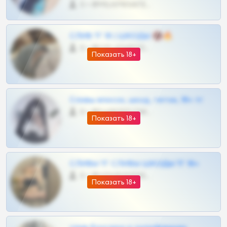
0 •
@MILKPRIVATES39BOT
СЛИВ ТГ 18 | ШКОДЫ 🔞🔥
0 •
@OPLATAPODPSK1BOT
Показать 18+
Сливы вписок, шкод, теток, 18+ тг
0 •
@DARK15FLOWSBOT
Показать 18+
СЛИВЫ ТГ СЛИВЫ ШКОДЫ ТГ 18+
0 •
@VIPARHIVS55BOT
Показать 18+