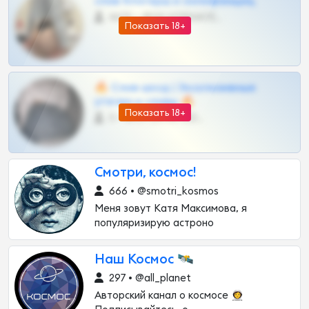
слив блогерш и онлифанщиц
4675 •
@MILKPRIVATES39BOT
Показать 18+
🔥 Слив шкод | Эксклюзивные
утечки и сливы 🔥
Показать 18+
0 •
@OPLATAPODPSK1BOT
Смотри, космос!
666 • @smotri_kosmos
Меня зовут Катя Максимова, я
популяризирую астроно
Наш Космос 🛰
297 • @all_planet
Авторский канал о космосе 👩‍🚀