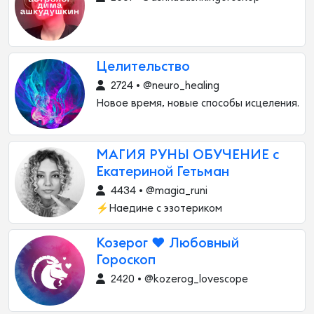
Целительство
2724 • @neuro_healing
Новое время, новые способы исцеления.
МАГИЯ РУНЫ ОБУЧЕНИЕ с
Екатериной Гетьман
4434 • @magia_runi
⚡️Наедине с эзотериком
Козерог ❤️ Любовный
Гороскоп
2420 • @kozerog_lovescope