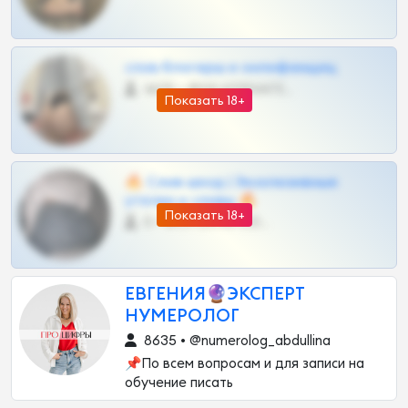
слив блогерш и онлифанщиц
4675 •
@MILKPRIVATES39BOT
Показать 18+
🔥 Слив шкод | Эксклюзивные
утечки и сливы 🔥
Показать 18+
0 •
@OPLATAPODPSK1BOT
ЕВГЕНИЯ️️🔮ЭКСПЕРТ
НУМЕРОЛОГ
8635 • @numerolog_abdullina
📌По всем вопросам и для записи на
обучение писать