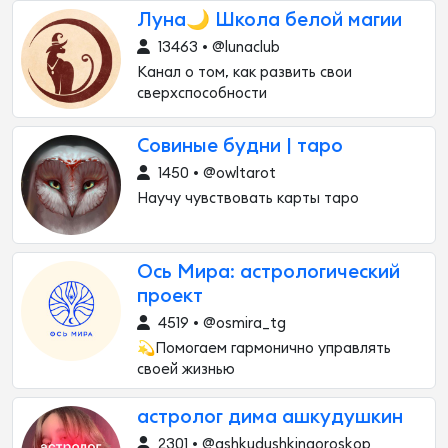
Луна🌙 Школа белой магии
13463 • @lunaclub
Канал о том, как развить свои
сверхспособности
Совиные будни | таро
1450 • @owltarot
Научу чувствовать карты таро
Ось Мира: астрологический
проект
4519 • @osmira_tg
💫Помогаем гармонично управлять
своей жизнью
астролог дима ашкудушкин
2301 • @ashkudushkingoroskop