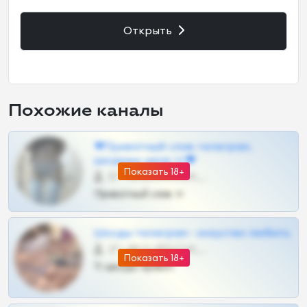
Открыть
Похожие каналы
❤Приватный слив телеграм,
шкодных шкур тг❤
Показать 18+
57 •
@SZu3ll3sCatt_bot
Приватный слив тг
Шкоды телеграм - искуство любить
27 •
@SZu3ll3sCatt_bot
Показать 18+
Тг шкоды приват