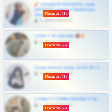
🧨 ЭПИЦЕНТР КОНТЕНТА: Слив
ШКОДОВ Сливов и Приватных
Показать 18+
Архивов ТГ 🔞💎
0 •
@MILKPRIVATES39BOT
СЛИВ ТГ 18 | ШКОДЫ 🔞🔥
0 •
@OPLATAPODPSK1BOT
Показать 18+
Сливы вписок, шкод, теток, 18+ тг
0 •
@DARK15FLOWSBOT
Показать 18+
СЛИВЫ ТГ СЛИВЫ ШКОДЫ ТГ 18+
0 •
@VIPARHIVS55BOT
Показать 18+