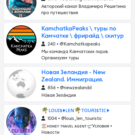
Авторский канал Владимира Решетина
про путешествия
KamchatkaPeaks \ туры по
Камчатке \ фрирайд \ скитур
240 • @Kamchatkapeaks
Мы команда Камчатских гидов.
Организуем туры
Новая Зеландия - New
Zealand. Иммиграция.
856 • @newzealandd
Но́вая Зела́ндия
🌴ʟᴏᴜɪs♦️ʟᴇɴ🌴ᴛᴏᴜʀɪsᴛɪᴄ♦️
1004 • @louis_len_touristic
🏖ʜᴏɴᴇʏ ᴛʀᴀᴠᴇʟ ᴀɢᴇɴᴛ🛫Условия •
Новости