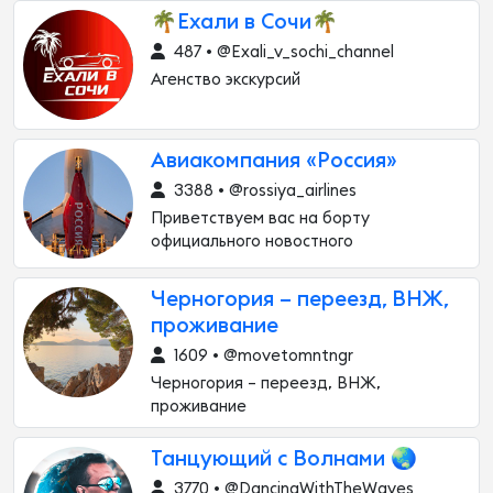
🌴Ехали в Сочи🌴
487 • @Exali_v_sochi_channel
Агенство экскурсий
Авиакомпания «Россия»
3388 • @rossiya_airlines
Приветствуем вас на борту
официального новостного
Черногория – переезд, ВНЖ,
проживание
1609 • @movetomntngr
Черногория – переезд, ВНЖ,
проживание
Танцующий с Волнами 🌏
3770 • @DancingWithTheWaves