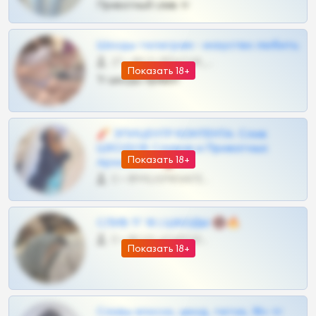
Приватный слив тг
Шкоды телеграм - искуство любить
27 •
@SZu3ll3sCatt_bot
Показать 18+
Тг шкоды приват
🧨 ЭПИЦЕНТР КОНТЕНТА: Слив
ШКОДОВ Сливов и Приватных
Показать 18+
Архивов ТГ 🔞💎
0 •
@MILKPRIVATES39BOT
СЛИВ ТГ 18 | ШКОДЫ 🔞🔥
0 •
@OPLATAPODPSK1BOT
Показать 18+
Сливы вписок, шкод, теток, 18+ тг