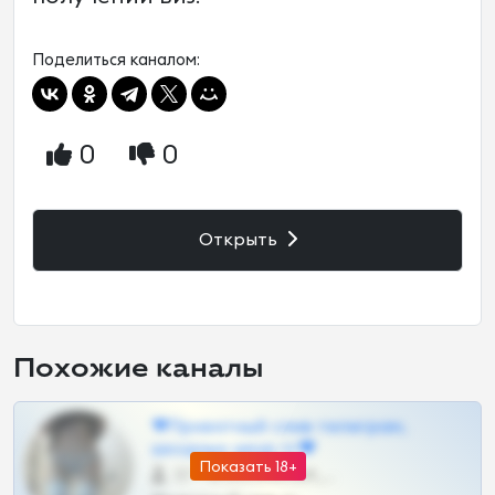
Поделиться каналом:
0
0
Открыть
Похожие каналы
❤Приватный слив телеграм,
шкодных шкур тг❤
Показать 18+
57 •
@SZu3ll3sCatt_bot