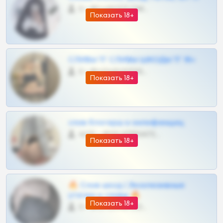
0 •
@DARK15FLOWSBOT
Показать 18+
СЛИВЫ ТГ СЛИВЫ ШКОДЫ ТГ 18+
0 •
@VIPARHIVS55BOT
Показать 18+
слив блогерш и онлифанщиц
4675 •
@MILKPRIVATES39BOT
Показать 18+
🔥 Слив шкод | Эксклюзивные
утечки и сливы 🔥
Показать 18+
0 •
@OPLATAPODPSK1BOT