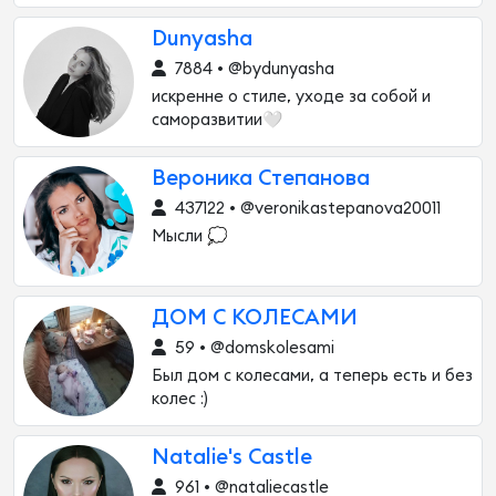
Dunyasha
7884 • @bydunyasha
искренне о стиле, уходе за собой и
саморазвитии🤍
Вероника Степанова
437122 • @veronikastepanova20011
Мысли 💭
ДОМ С КОЛЕСАМИ
59 • @domskolesami
Был дом с колесами, а теперь есть и без
колес :)
Natalie's Castle
961 • @nataliecastle