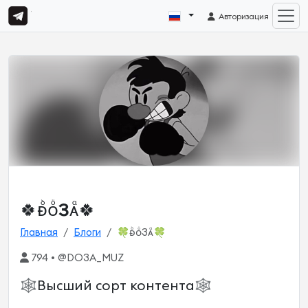
Авторизация
🍀ᴆᷘᴏᷳ3ᴀᷧ🍀
Главная
Блоги
🍀ᴆᷘᴏᷳ3ᴀᷧ🍀
794 • @DO3A_MUZ
🕸️Высший сорт контента🕸️