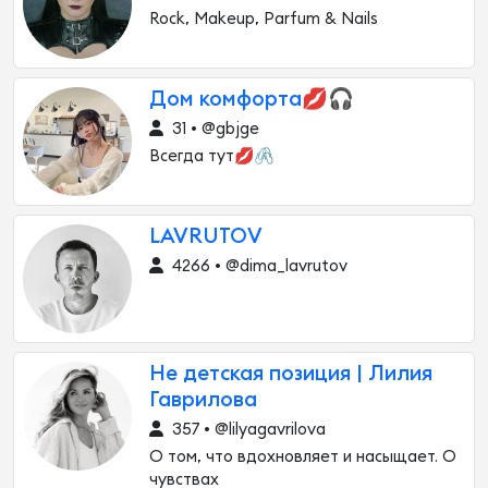
Rock, Makeup, Parfum & Nails
Дом комфорта💋🎧
31 • @gbjge
Всегда тут💋🖇
LAVRUTOV
4266 • @dima_lavrutov
Не детская позиция | Лилия
Гаврилова
357 • @lilyagavrilova
О том, что вдохновляет и насыщает. О
чувствах