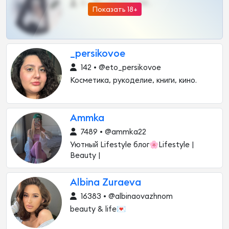
0 •
@DARK15FLOWSBOT
Показать 18+
_persikovoe
142 • @eto_persikovoe
Косметика, рукоделие, книги, кино.
Ammka
7489 • @ammka22
Уютный Lifestyle блог🌸Lifestyle |
Beauty |
Albina Zuraeva
16383 • @albinaovazhnom
beauty & life💌