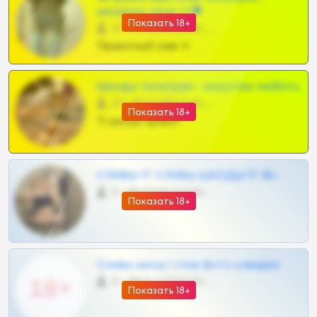
шкодных шкур тг❤
Показать 18+
57 •
@SZu3ll3sCatt_bot
Приватный слив тг
Шкоды телеграм - искуство любить
27 •
@SZu3ll3sCatt_bot
Показать 18+
Тг шкоды приват
СЛИВЫ ТГ СЛИВЫ ШКОДЫ ТГ 18+
0 •
@VIPARHIVS55BOT
Показать 18+
Сливы шкод | слив фото и видео
0 •
@MILKPRIVATES39BOT
Показать 18+