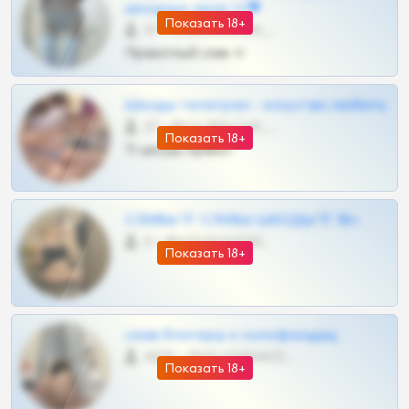
шкодных шкур тг❤
Показать 18+
57 •
@SZu3ll3sCatt_bot
Приватный слив тг
Шкоды телеграм - искуство любить
27 •
@SZu3ll3sCatt_bot
Показать 18+
Тг шкоды приват
СЛИВЫ ТГ СЛИВЫ ШКОДЫ ТГ 18+
0 •
@VIPARHIVS55BOT
Показать 18+
слив блогерш и онлифанщиц
4675 •
@MILKPRIVATES39BOT
Показать 18+