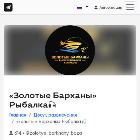
Авторизация
«Золотые Барханы»
Рыбалка🎣
Главная
Досуг, развлечения
«Золотые Барханы» Рыбалка🎣
614 • @zolotye_barkhany_baza