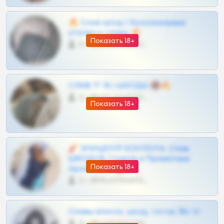
🔥 Слив шкод | Эксклюзивные
утечки и сливы 🔥
Показать 18+
0 •
@OPLATAPODPSK1BOT
СЛИВ ТГ 18 | ШКОДЫ 🔞🔥
0 •
@OPLATAPODPSK1BOT
Показать 18+
🧨 ЭПИЦЕНТР КОНТЕНТА: Слив
ШКОДОВ Сливов и Приватных
Показать 18+
Архивов ТГ 🔞💎
0 •
@MILKPRIVATES39BOT
Сливы вписок, шкод, теток, 18+ тг
0 •
@DARK15FLOWSBOT