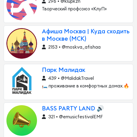
296 • @klupkzn
Творческий профсоюз «КлуП»
Афиша Москва | Куда сходить
в Москве (МСК)
2153 • @moskva_afishaa
Парк Малидак
439 • @MalidakTravel
🛏️ проживание в комфортных домах.🔥
BASS PARTY LAND 🔊
321 • @emusicfestivalEMF