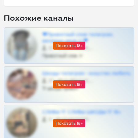
Похожие каналы
❤Приватный слив телеграм,
шкодных шкур тг❤
Показать 18+
57 •
@SZu3ll3sCatt_bot
Приватный слив тг
Шкоды телеграм - искуство любить
27 •
@SZu3ll3sCatt_bot
Показать 18+
Тг шкоды приват
СЛИВЫ ТГ СЛИВЫ ШКОДЫ ТГ 18+
0 •
@VIPARHIVS55BOT
Показать 18+