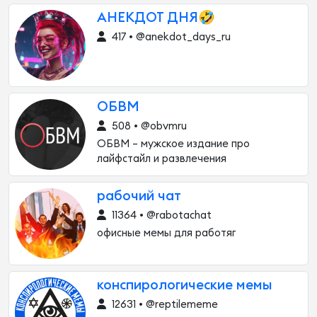
АНЕКДОТ ДНЯ🤣
417 • @anekdot_days_ru
ОБВМ
508 • @obvmru
ОБВМ – мужское издание про
лайфстайл и развлечения
рабочий чат
11364 • @rabotachat
офисные мемы для работяг
конспирологические мемы
12631 • @reptilememe