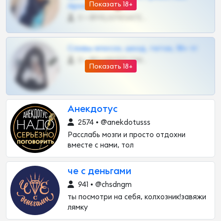
Показать 18+
Архивов ТГ 🔞💎
0 •
@MILKPRIVATES39BOT
Сливы вписок, шкод, теток, 18+ тг
0 •
@DARK15FLOWSBOT
Показать 18+
Анекдотус
2574 • @anekdotusss
Расслабь мозги и просто отдохни
вместе с нами, тол
че с деньгами
941 • @chsdngm
ты посмотри на себя, колхозник!завяжи
лямку