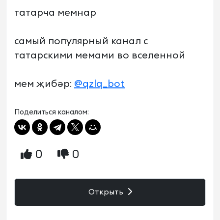
татарча мемнар
самый популярный канал с
татарскими мемами во вселенной
мем җибәр:
@qzlq_bot
Поделиться каналом:
0
0
Открыть