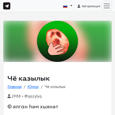
Авторизация
Чё казылык
Главная
Юмор
Чё казылык
2988 • @qazylyq
© ялган һәм хыянәт