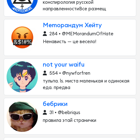
конспирология русской
направленностиВсе размещ
Memорандум Хейту
284 • @MEMorandumOfHate
Ненависть — це весело!
not your waifu
554 • @nywforfren
тульпа. ls. миста маленькая и одинокая
еда. предва
бебрики
31 • @bebriqus
правила этай странички