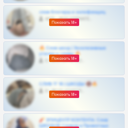
слив блогерш и онлифанщиц
4675 •
@MILKPRIVATES39BOT
Показать 18+
🔥 Слив шкод | Эксклюзивные
утечки и сливы 🔥
Показать 18+
0 •
@OPLATAPODPSK1BOT
СЛИВ ТГ 18 | ШКОДЫ 🔞🔥
0 •
@OPLATAPODPSK1BOT
Показать 18+
🧨 ЭПИЦЕНТР КОНТЕНТА: Слив
ШКОДОВ Сливов и Приватных