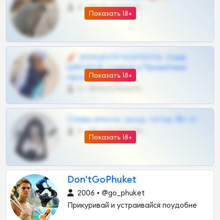
0 •
@OPLATAPODPSK1BOT
Показать 18+
🧨 ЭПИЦЕНТР КОНТЕНТА: Слив
ШКОДОВ Сливов и Приватных
Показать 18+
Архивов ТГ 🔞💎
0 •
@MILKPRIVATES39BOT
Сливы вписок, шкод, теток, 18+ тг
0 •
@DARK15FLOWSBOT
Показать 18+
Don'tGoPhuket
2006 • @go_phuket
Прикуривай и устраивайся поудобне