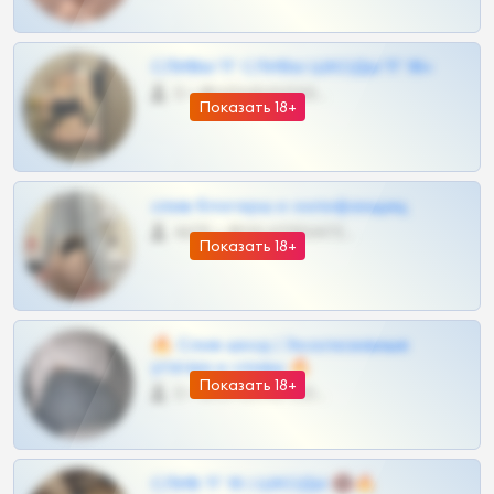
СЛИВЫ ТГ СЛИВЫ ШКОДЫ ТГ 18+
0 •
@VIPARHIVS55BOT
Показать 18+
слив блогерш и онлифанщиц
4675 •
@MILKPRIVATES39BOT
Показать 18+
🔥 Слив шкод | Эксклюзивные
утечки и сливы 🔥
Показать 18+
0 •
@OPLATAPODPSK1BOT
СЛИВ ТГ 18 | ШКОДЫ 🔞🔥