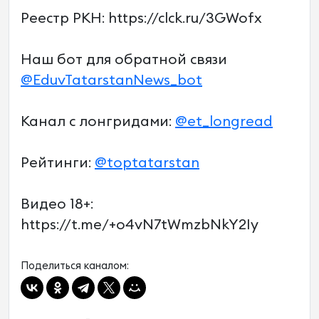
Реестр РКН: https://clck.ru/3GWofx
Наш бот для обратной связи
@EduvTatarstanNews_bot
Канал с лонгридами:
@et_longread
Рейтинги:
@toptatarstan
Видео 18+:
https://t.me/+o4vN7tWmzbNkY2Iy
Поделиться каналом: