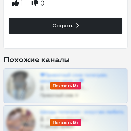
1
0
Открыть
Похожие каналы
❤Приватный слив телеграм,
шкодных шкур тг❤
Показать 18+
57 •
@SZu3ll3sCatt_bot
Приватный слив тг
Шкоды телеграм - искуство любить
27 •
@SZu3ll3sCatt_bot
Показать 18+
Тг шкоды приват