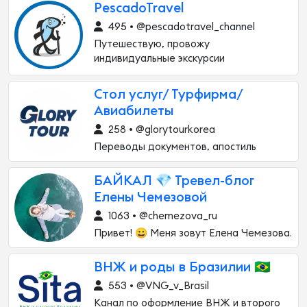
PescadoTravel
495 • @pescadotravel_channel
Путешествую, провожу
индивидуальные экскурсии
Стол услуг/ Турфирма/
Авиабилеты
258 • @glorytourkorea
Переводы документов, апостиль
БАЙКАЛ 💎 Тревел-блог
Елены Чемезовой
1063 • @chemezova_ru
Привет! 😀 Меня зовут Елена Чемезова.
ВНЖ и роды в Бразилии 🇧🇷
553 • @VNG_v_Brasil
Канал по оформление ВНЖ и второго