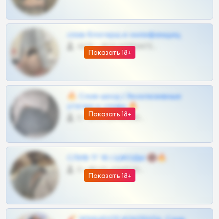
слив блогерш и онлифанщиц
4675 •
@MILKPRIVATES39BOT
Показать 18+
🔥 Слив шкод | Эксклюзивные
утечки и сливы 🔥
Показать 18+
0 •
@OPLATAPODPSK1BOT
СЛИВ ТГ 18 | ШКОДЫ 🔞🔥
0 •
@OPLATAPODPSK1BOT
Показать 18+