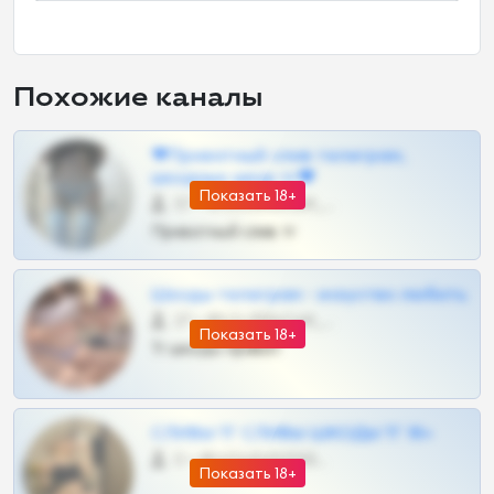
Похожие каналы
❤Приватный слив телеграм,
шкодных шкур тг❤
Показать 18+
57 •
@SZu3ll3sCatt_bot
Приватный слив тг
Шкоды телеграм - искуство любить
27 •
@SZu3ll3sCatt_bot
Показать 18+
Тг шкоды приват
СЛИВЫ ТГ СЛИВЫ ШКОДЫ ТГ 18+
0 •
@VIPARHIVS55BOT
Показать 18+