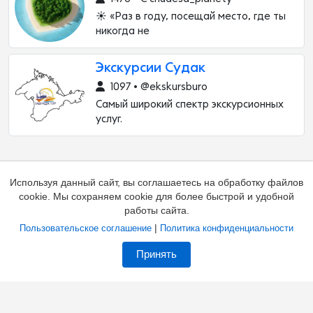
☀️ «Раз в году, посещай место, где ты
никогда не
Экскурсии Судак
1097 • @ekskursburo
Самый широкий спектр экскурсионных
услуг.
Используя данный сайт, вы соглашаетесь на обработку файлов
cookie. Мы сохраняем cookie для более быстрой и удобной
работы сайта.
|
Пользовательское соглашение
Политика конфиденциальности
Добавить канал
Контакты
Жалоба на канал
Принять
Владельцам каналов
Соглашение
Политика
О каталоге
Зал славы