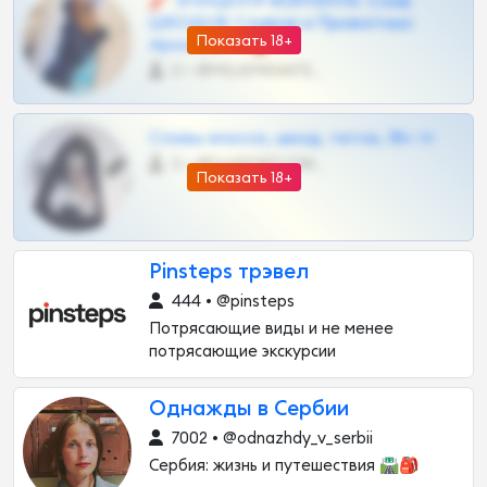
🧨 ЭПИЦЕНТР КОНТЕНТА: Слив
ШКОДОВ Сливов и Приватных
Показать 18+
Архивов ТГ 🔞💎
0 •
@MILKPRIVATES39BOT
Сливы вписок, шкод, теток, 18+ тг
0 •
@DARK15FLOWSBOT
Показать 18+
Pinsteps трэвел
444 • @pinsteps
Потрясающие виды и не менее
потрясающие экскурсии
Однажды в Сербии
7002 • @odnazhdy_v_serbii
Сербия: жизнь и путешествия 🛣🎒