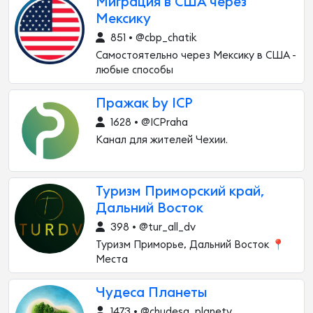
Миграция в США через
Мексику
851 • @cbp_chatik
Самостоятельно через Мексику в США -
любые способы
Пражак by ICP
1628 • @ICPraha
Канал для жителей Чехии.
Туризм Приморский край,
Дальний Восток
398 • @tur_all_dv
Туризм Приморье, Дальний Восток 📍
Места
Чудеса Планеты
1473 • @chudesa_planety