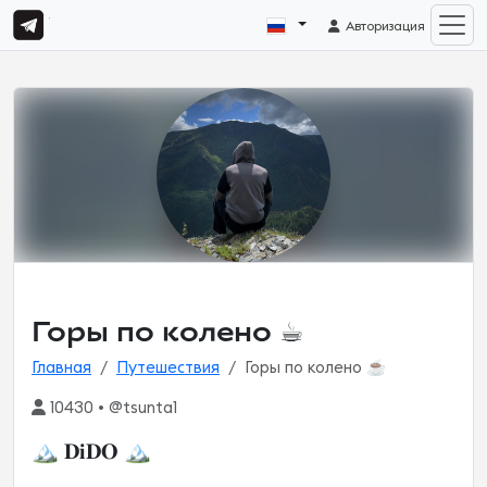
Авторизация
Горы по колено ☕︎︎
Главная
Путешествия
Горы по колено ☕︎︎
10430 • @tsunta1
🏔️ 𝐃𝐢𝐃𝐎 🏔️