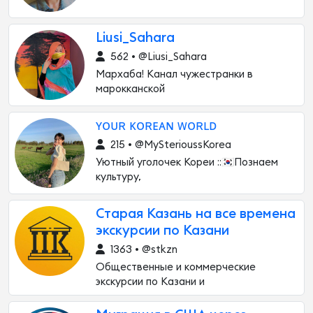
Liusi_Sahara
562 • @Liusi_Sahara
Мархаба! Канал чужестранки в
марокканской
ʏᴏᴜʀ ᴋᴏʀᴇᴀɴ ᴡᴏʀʟᴅ
215 • @MySterioussKorea
Уютный уголочек Кореи ::🇰🇷Познаем
культуру,
Старая Казань на все времена
экскурсии по Казани
1363 • @stkzn
Общественные и коммерческие
экскурсии по Казани и