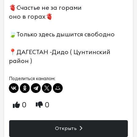
🫀Счастье не за горами
оно в горах🫀
🍃Только здесь дышится свободно
📍ДАГЕСТАН -Дидо ( Цунтинский
район )
Поделиться каналом:
0
0
Открыть