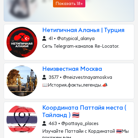
Показать 18+
Нетипичная Аланья | Турция
41 • @atypical_alanya
Сеть Telegram-каналов Re-Locator.
Неизвестная Москва
3577 • @neizvestnayamoskva
📖История,факты,легенды.📣
Координата Паттайя места (
Тайланд ) 🇹🇭
463 • @pattaya_places
Изучайте Паттайи с Кординатой 🇹🇭Мы
покажем вам