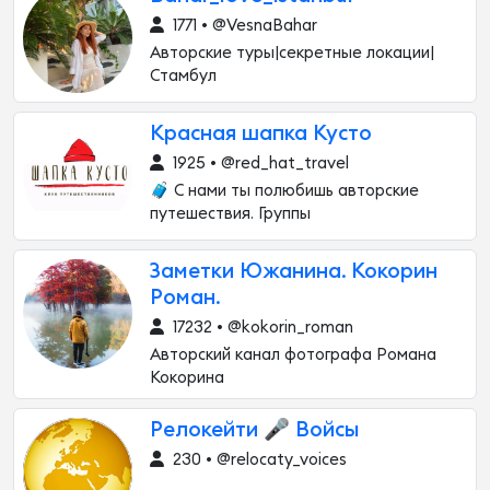
1771 • @VesnaBahar
Авторские туры|секретные локации|
Стамбул
Красная шапка Кусто
1925 • @red_hat_travel
🧳 С нами ты полюбишь авторские
путешествия. Группы
Заметки Южанина. Кокорин
Роман.
17232 • @kokorin_roman
Авторский канал фотографа Романа
Кокорина
Релокейти 🎤 Войсы
230 • @relocaty_voices