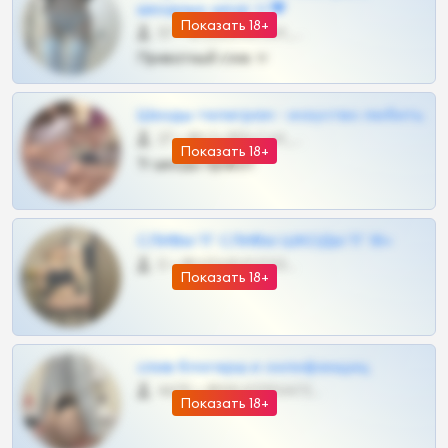
шкодных шкур тг❤
Показать 18+
57 •
@SZu3ll3sCatt_bot
Приватный слив тг
Шкоды телеграм - искуство любить
27 •
@SZu3ll3sCatt_bot
Показать 18+
Тг шкоды приват
СЛИВЫ ТГ СЛИВЫ ШКОДЫ ТГ 18+
0 •
@VIPARHIVS55BOT
Показать 18+
слив блогерш и онлифанщиц
4675 •
@MILKPRIVATES39BOT
Показать 18+