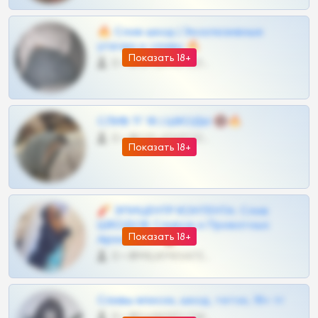
🔥 Слив шкод | Эксклюзивные
утечки и сливы 🔥
Показать 18+
0 •
@OPLATAPODPSK1BOT
СЛИВ ТГ 18 | ШКОДЫ 🔞🔥
0 •
@OPLATAPODPSK1BOT
Показать 18+
🧨 ЭПИЦЕНТР КОНТЕНТА: Слив
ШКОДОВ Сливов и Приватных
Показать 18+
Архивов ТГ 🔞💎
0 •
@MILKPRIVATES39BOT
Сливы вписок, шкод, теток, 18+ тг
0 •
@DARK15FLOWSBOT