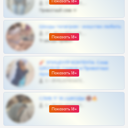
Показать 18+
57 •
@SZu3ll3sCatt_bot
Приватный слив тг
Шкоды телеграм - искуство любить
27 •
@SZu3ll3sCatt_bot
Показать 18+
Тг шкоды приват
🧨 ЭПИЦЕНТР КОНТЕНТА: Слив
ШКОДОВ Сливов и Приватных
Показать 18+
Архивов ТГ 🔞💎
0 •
@MILKPRIVATES39BOT
СЛИВ ТГ 18 | ШКОДЫ 🔞🔥
0 •
@OPLATAPODPSK1BOT
Показать 18+