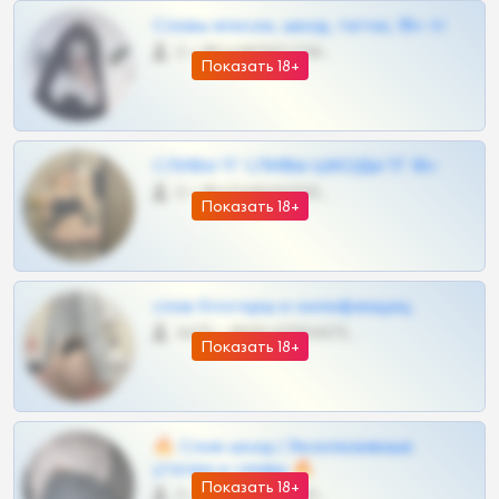
Сливы вписок, шкод, теток, 18+ тг
0 •
@DARK15FLOWSBOT
Показать 18+
СЛИВЫ ТГ СЛИВЫ ШКОДЫ ТГ 18+
0 •
@VIPARHIVS55BOT
Показать 18+
слив блогерш и онлифанщиц
4675 •
@MILKPRIVATES39BOT
Показать 18+
🔥 Слив шкод | Эксклюзивные
утечки и сливы 🔥
Показать 18+
0 •
@OPLATAPODPSK1BOT