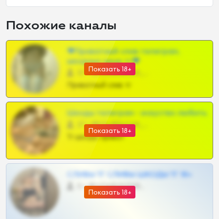
Похожие каналы
❤Приватный слив телеграм,
шкодных шкур тг❤
Показать 18+
57 •
@SZu3ll3sCatt_bot
Приватный слив тг
Шкоды телеграм - искуство любить
27 •
@SZu3ll3sCatt_bot
Показать 18+
Тг шкоды приват
СЛИВЫ ТГ СЛИВЫ ШКОДЫ ТГ 18+
0 •
@VIPARHIVS55BOT
Показать 18+