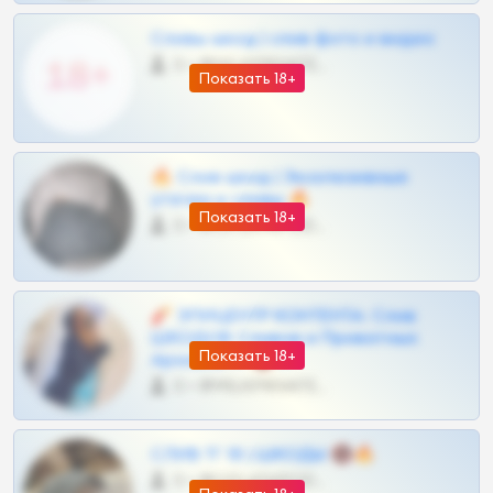
Сливы шкод | слив фото и видео
0 •
@MILKPRIVATES39BOT
Показать 18+
🔥 Слив шкод | Эксклюзивные
утечки и сливы 🔥
Показать 18+
0 •
@OPLATAPODPSK1BOT
🧨 ЭПИЦЕНТР КОНТЕНТА: Слив
ШКОДОВ Сливов и Приватных
Показать 18+
Архивов ТГ 🔞💎
0 •
@MILKPRIVATES39BOT
СЛИВ ТГ 18 | ШКОДЫ 🔞🔥
0 •
@OPLATAPODPSK1BOT