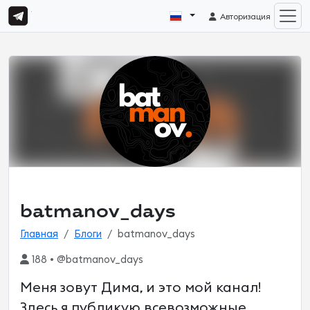
Авторизация
batmanov_days
Главная
Блоги
batmanov_days
188 • @batmanov_days
Меня зовут Дима, и это мой канал!
Здесь я публикую всевозможные