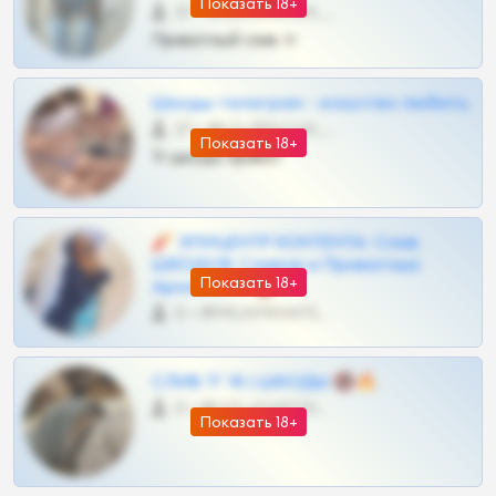
Показать 18+
57 •
@SZu3ll3sCatt_bot
Приватный слив тг
Шкоды телеграм - искуство любить
27 •
@SZu3ll3sCatt_bot
Показать 18+
Тг шкоды приват
🧨 ЭПИЦЕНТР КОНТЕНТА: Слив
ШКОДОВ Сливов и Приватных
Показать 18+
Архивов ТГ 🔞💎
0 •
@MILKPRIVATES39BOT
СЛИВ ТГ 18 | ШКОДЫ 🔞🔥
0 •
@OPLATAPODPSK1BOT
Показать 18+