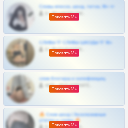
Сливы вписок, шкод, теток, 18+ тг
0 •
@DARK15FLOWSBOT
Показать 18+
СЛИВЫ ТГ СЛИВЫ ШКОДЫ ТГ 18+
0 •
@VIPARHIVS55BOT
Показать 18+
слив блогерш и онлифанщиц
4675 •
@MILKPRIVATES39BOT
Показать 18+
🔥 Слив шкод | Эксклюзивные
утечки и сливы 🔥
Показать 18+
0 •
@OPLATAPODPSK1BOT