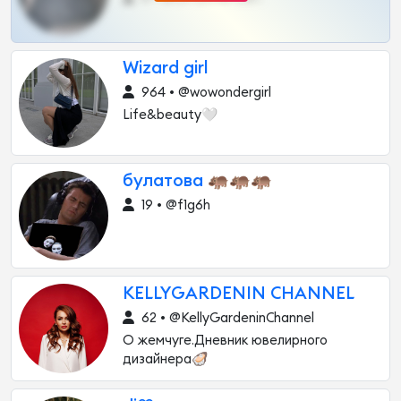
Wizard girl
964 • @wowondergirl
Life&beauty🤍
булатова 🦛🦛🦛
19 • @f1g6h
KELLYGARDENIN CHANNEL
62 • @KellyGardeninChannel
О жемчуге.Дневник ювелирного
дизайнера🦪