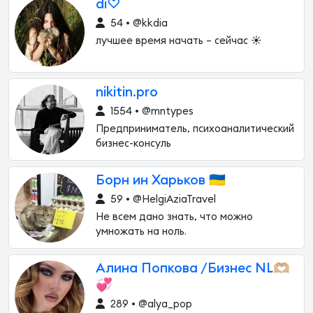
di♡︎
54 • @kkdia
лучшее время начать – сейчас ☀
nikitin.pro
1554 • @mntypes
Предприниматель, психоаналитический
бизнес-консуль
Борн ин Харьков 🇺🇦
59 • @HelgiAziaTravel
Не всем дано знать, что можно
умножать на ноль.
Алина Попкова /Бизнес NL🫶🏼
💞
289 • @alya_pop