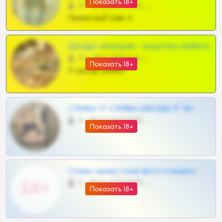
Показать 18+
57 •
@SZu3ll3sCatt_bot
Приватный слив тг
Шкоды телеграм - искуство любить
27 •
@SZu3ll3sCatt_bot
Показать 18+
Тг шкоды приват
СЛИВЫ ТГ СЛИВЫ ШКОДЫ ТГ 18+
0 •
@VIPARHIVS55BOT
Показать 18+
Сливы шкод | слив фото и видео
0 •
@MILKPRIVATES39BOT
Показать 18+