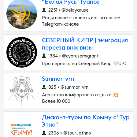
“Белая Русь” Туапсе
2251 • @belayaruse
Рады приветствовать вас на нашем
Telegram-канале
СЕВЕРНЫЙ КИПР | эмиграция
переезд внж визы
1334 • @cyprusemigrant
Про переезд на Северный Кипр 🤍UPC
Sunmar_vrn
325 • @sunmar_vrn
Агентство комфортного отдыха 💥
Более 10 000
Дисконт-туры по Крыму с "Тур
Этно"
2306 • @tour_ethno