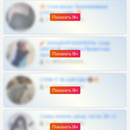
🔥 Слив шкод | Эксклюзивные
утечки и сливы 🔥
Показать 18+
0 •
@OPLATAPODPSK1BOT
🧨 ЭПИЦЕНТР КОНТЕНТА: Слив
ШКОДОВ Сливов и Приватных
Показать 18+
Архивов ТГ 🔞💎
0 •
@MILKPRIVATES39BOT
СЛИВ ТГ 18 | ШКОДЫ 🔞🔥
0 •
@OPLATAPODPSK1BOT
Показать 18+
Сливы вписок, шкод, теток, 18+ тг
0 •
@DARK15FLOWSBOT
Показать 18+