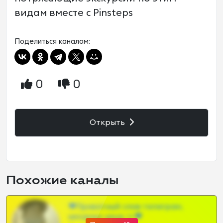
видам вместе с Pinsteps
Поделиться каналом:
0
0
Открыть
Похожие каналы
❤Приватный слив телеграм,
шкодных шкур тг❤